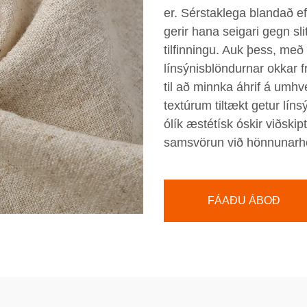
er. Sérstaklega blandað efn
gerir hana seigari gegn sl
tilfinningu. Auk þess, með 
línsýnisblöndurnar okkar
til að minnka áhrif á umhve
textúrum tiltækt getur lín
ólík æstétísk óskir viðskip
samsvörun við hönnunarho
FÁAÐU ÁBOÐ