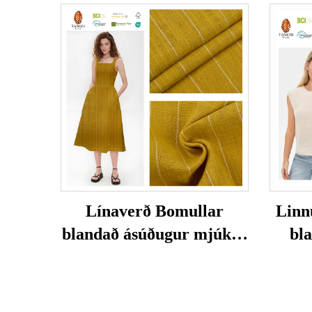
Línaverð Bomullar
Linn
blandað ásúðugur mjúkur
bl
og andlitugur
Þétt
umhverfisvænur og
Hú
viðnámlegur verður fyrir
Kon