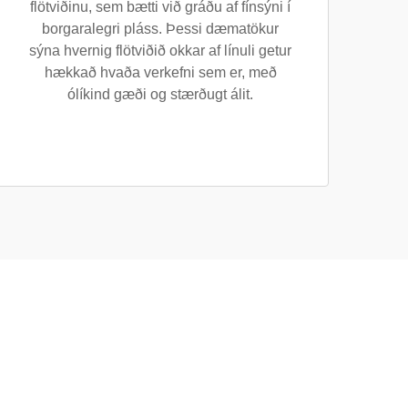
flötviðinu, sem bætti við gráðu af fínsýni í
borgaralegri pláss. Þessi dæmatökur
sýna hvernig flötviðið okkar af línuli getur
hækkað hvaða verkefni sem er, með
ólíkind gæði og stærðugt álit.