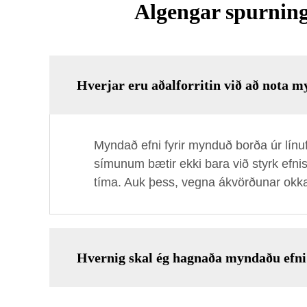
Algengar spurning
Hverjar eru aðalforritin við að nota m
Myndað efni fyrir mynduð borða úr línuf
símunum bætir ekki bara við styrk efnisi
tíma. Auk þess, vegna ákvörðunar okkar 
Hvernig skal ég hagnaða myndaðu efni 