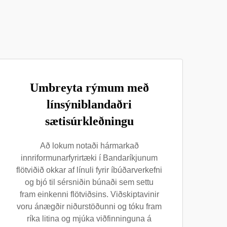
Umbreyta rýmum með
línsýniblandaðri
sætisúrkleðningu
Að lokum notaði hármarkað
innriformunarfyrirtæki í Bandaríkjunum
flötviðið okkar af línuli fyrir íbúðarverkefni
og bjó til sérsniðin búnaði sem settu
fram einkenni flötviðsins. Viðskiptavinir
voru ánægðir niðurstöðunni og tóku fram
ríka litina og mjúka viðfinninguna á