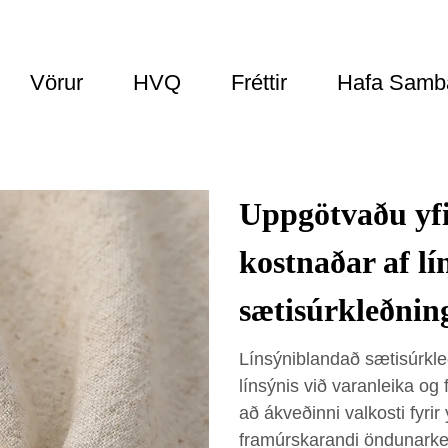
Vörur
HVQ
Fréttir
Hafa Samb
Uppgötvaðu yfi
kostnaðar af lí
sætisúrkleðnin
Línsýniblandað sætisúrkle
línsýnis við varanleika og
að ákveðinni valkosti fyri
framúrskarandi öndunarker