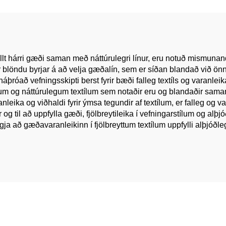
ðnaður þykja fyrir
heimilis efni
klæði
vallt hárri gæði saman með náttúrulegri línur, eru notuð mismunan
 blöndu byrjar á að velja gæðalín, sem er síðan blandað við önnur
áþróað vefningsskipti berst fyrir bæði falleg textíls og varanlei
iberum og náttúrulegum textílum sem notaðir eru og blandaðir sa
anleika og viðhaldi fyrir ýmsa tegundir af textílum, er falleg og 
r og til að uppfylla gæði, fjölbreytileika í vefningarstílum og al
 að gæðavaranleikinn í fjölbreyttum textílum uppfylli alþjóðlega 