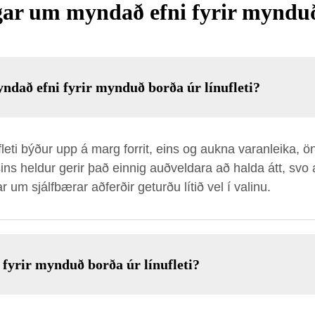
ar um myndað efni fyrir mynduð 
yndað efni fyrir mynduð borða úr línufleti?
leti býður upp á marg forrit, eins og aukna varanleika, ö
ns heldur gerir það einnig auðveldara að halda átt, svo að 
um sjálfbærar aðferðir geturðu lítið vel í valinu.
fyrir mynduð borða úr línufleti?