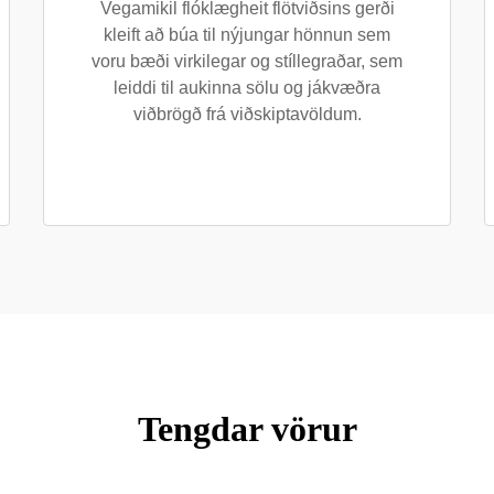
Vegamikil flóklægheit flötviðsins gerði
kleift að búa til nýjungar hönnun sem
voru bæði virkilegar og stíllegraðar, sem
leiddi til aukinna sölu og jákvæðra
viðbrögð frá viðskiptavöldum.
Tengdar vörur