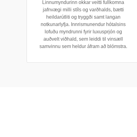
Linnumyndurinn okkar veitti fullkomna
jafnvægi milli stíls og varðhalds, bætti
heildarútliti og tryggði samt langan
notkunarlyfja. Innrismunendur hótalsins
lofuðu myndrunni fyrir luxusprjón og
auðvelt viðhald, sem leiddi til vinsæll
samvinnu sem heldur áfram að blómstra.