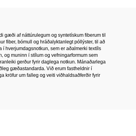
Karlafatnaður Dress Efni
fyrir Klæði
di gæði af náttúrulegum og syntetískum fiberum til
 fiber, bómull og hráðalyktanlegt póllýster, til að
ka í hverjumdagsnotkun, sem er aðalmerki textíls
man, og muninn í stílum og vefningarformum sem
varanleiki gerður fyrir daglega notkun. Mánaðarlega
þjóðleg gæðastandarda. Við erum fastheldnir í
kröfur um falleg og veiti viðhaldsaðferðir fyrir