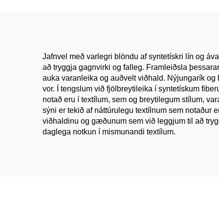
klæði konur og karla
Klæ
klæðaefni fyrir
klæðagögn
Jafnvel með varlegri blöndu af syntetískri lín og á
að tryggja gagnvirki og falleg. Framleiðsla þessarar
auka varanleika og auðvelt viðhald. Nýjungarík og h
vor. Í tengslum við fjölbreytileika í syntetískum f
notað eru í textílum, sem og breytilegum stílum, var
sýni er tekið af náttúrulegu textílnum sem notaður e
viðhaldinu og gæðunum sem við leggjum til að tryggja
daglega notkun í mismunandi textílum.