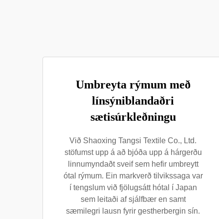
Umbreyta rýmum með
línsýniblandaðri
sætisúrkleðningu
Við Shaoxing Tangsi Textile Co., Ltd.
stöfumst upp á að bjóða upp á hárgerðu
linnumyndaðt sveif sem hefir umbreytt
ótal rýmum. Ein markverð tilvikssaga var
í tengslum við fjölugsátt hótal í Japan
sem leitaði af sjálfbær en samt
sæmilegri lausn fyrir gestherbergin sín.