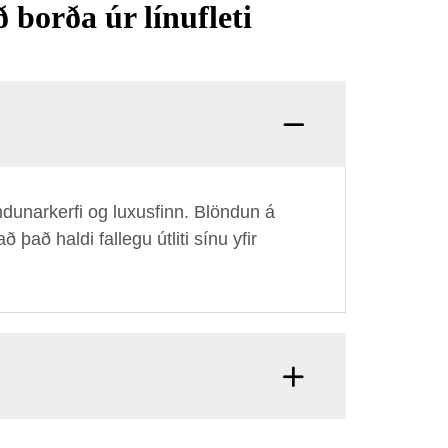
borða úr línufleti
ndunarkerfi og luxusfinn. Blöndun á
það haldi fallegu útliti sínu yfir