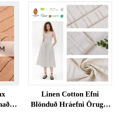
ax
Linen Cotton Efni
naður,
Blönduð Hráefni Öruggt
óður,
Andstyggjandi
ängur,
Umhverfisvæn Húðvæn
mi,
Fatnaður Konur og