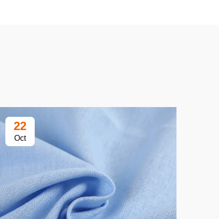
22
2
Oct
Oc