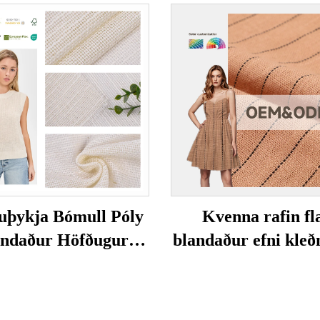
uþykja Bómull Póly
Kvenna rafin fl
andaður Höfðugur
blandaður efni kleð
ur Umhverfisvænur
andlegur, svarthlj
ðvænur Fatnaður
fjölbreyttur fyrir h
ur og Karlsmanna
hálfur, rúm, gey