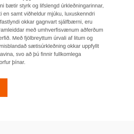
i bætir styrk og lifslengd úrkleðningarinnar,
iti en samt viðheldur mjúku, luxuskenndri
fastlyndi okkar gagnvart sjálfbærni, eru
 framleiddar með umhverfisvænum aðferðum
rfið. Með fjölbreyttum úrvali af litum og
sýnisblandað sætisúrkleðning okkar uppfyllt
tavina, svo að þú finnir fullkomlega
rfur þínar.