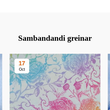
Sambandandi greinar
17
Oct