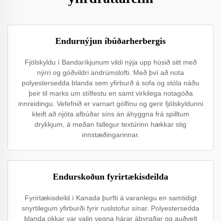
Endurnýjun íbúðarherbergis
Fjölskyldu í Bandaríkjunum vildi nýja upp húsið sitt með
nýrri og góðvildri andrúmslofti. Með því að nota
polyestersedda blanda sem yfirburð á sofa og stóla náðu
þeir til marks um stílfestu en samt virkilega notagóða
innreidingu. Vefefnið er varnart gólfinu og gerir fjölskyldunni
kleift að njóta afbúðar síns án áhyggna frá spilltum
drykkjum, á meðan fallegur textúrinn hækkar stig
innstæðingarinnar.
Endurskoðun fyrirtækisdeilda
Fyrirtækisdeild í Kanada þurfti á varanlegu en samtidigt
snyrtilegum yfirburði fyrir ruslstofur sínar. Polyestersedda
blanda okkar var valin vegna hárar ábyrgðar og auðvelt