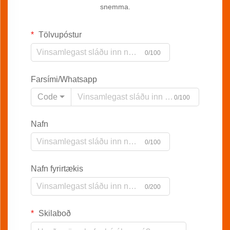
snemma.
Tölvupóstur
0/100
Farsími/Whatsapp
Code
0/100
Nafn
0/100
Nafn fyrirtækis
0/200
Skilaboð