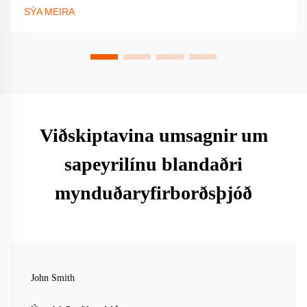
sem sameina hefð með nýjungum. Kynntu þér framtíð
SÝA MEIRA
háttar snyrtimóts núna.
Viðskiptavina umsagnir um
sapeyrilínu blandaðri
mynduðaryfirborðsþjóð
John Smith