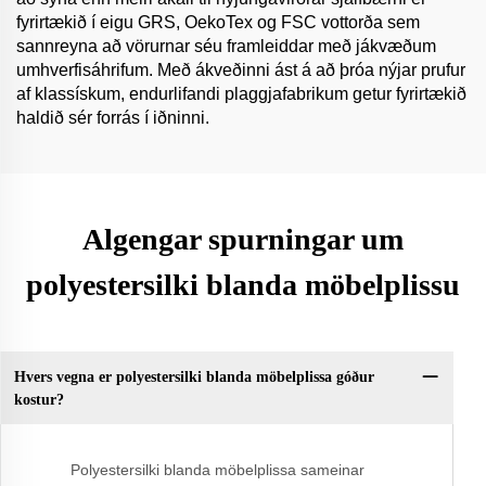
fyrirtækið í eigu GRS, OekoTex og FSC vottorða sem
sannreyna að vörurnar séu framleiddar með jákvæðum
umhverfisáhrifum. Með ákveðinni ást á að þróa nýjar prufur
af klassískum, endurlifandi plaggjafabrikum getur fyrirtækið
haldið sér forrás í iðninni.
Algengar spurningar um
polyestersilki blanda möbelplissu
Hvers vegna er polyestersilki blanda möbelplissa góður
kostur?
Polyestersilki blanda möbelplissa sameinar