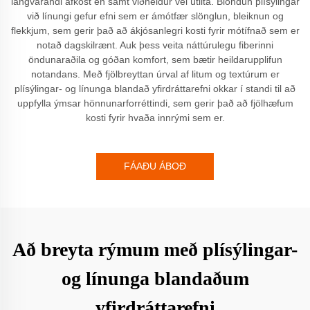
langvarandi afköst en samt viðheldur vel útlita. Blöndun plísýlingar
við línungi gefur efni sem er ámótfær slönglun, bleiknun og
flekkjum, sem gerir það að ákjósanlegri kosti fyrir mótífnað sem er
notað dagskilrænt. Auk þess veita náttúrulegu fiberinni
öndunaraðila og góðan komfort, sem bætir heildarupplifun
notandans. Með fjölbreyttan úrval af litum og textúrum er
plísýlingar- og línunga blandað yfirdráttarefni okkar í standi til að
uppfylla ýmsar hönnunarforréttindi, sem gerir það að fjölhæfum
kosti fyrir hvaða innrými sem er.
FÁAÐU ÁBOÐ
Að breyta rýmum með plísýlingar-
og línunga blandaðum
yfirdráttarefni