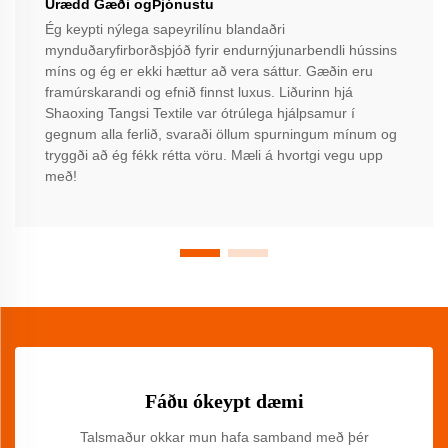
Úrædd Gæði ogÞjónustu
Ég keypti nýlega sapeyrilínu blandaðri
mynduðaryfirborðsþjóð fyrir endurnýjunarbendli hússins
míns og ég er ekki hættur að vera sáttur. Gæðin eru
framúrskarandi og efnið finnst luxus. Liðurinn hjá
Shaoxing Tangsi Textile var ótrúlega hjálpsamur í
gegnum alla ferlið, svaraði öllum spurningum mínum og
tryggði að ég fékk rétta vöru. Mæli á hvortgi vegu upp
með!
Fáðu ókeypt dæmi
Talsmaður okkar mun hafa samband með þér