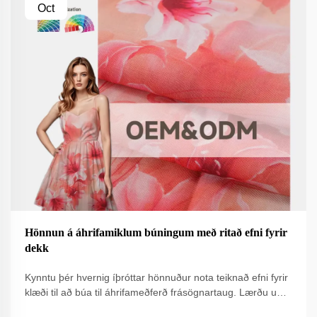
Oct
Hönnun á áhrifamiklum búningum með ritað efni fyrir
dekk
Kynntu þér hvernig íþróttar hönnuður nota teiknað efni fyrir
klæði til að búa til áhrifameðferð frásögnartaug. Lærðu um
skurðlag, 3D textúra og AI-aukningar teikningaraðferðir