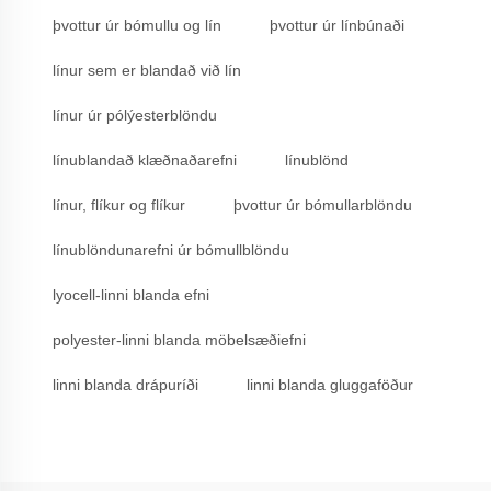
þvottur úr bómullu og lín
þvottur úr línbúnaði
línur sem er blandað við lín
línur úr pólýesterblöndu
línublandað klæðnaðarefni
línublönd
línur, flíkur og flíkur
þvottur úr bómullarblöndu
línublöndunarefni úr bómullblöndu
lyocell-linni blanda efni
polyester-linni blanda möbelsæðiefni
linni blanda drápuríði
linni blanda gluggaföður