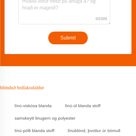
0/1000
Submit
blönduð hnífakrafaldur
línú-viskósa blanda
línú-úl blanda stoff
samskeytt linugern og polyester
línú-pólli blanda stoff
línublönd, þvottur úr bómull