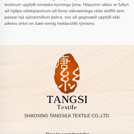
textúrum uppfyllt einstaka kynningu þína. Hópurinn okkar er fullyrt
að hjálpa viðskiptavinum að finna nákvæmlega rétta stoffið sem
passar hjá sjónarmiðum þeirra, svo að gegnsæið uppfylli ekki
aðeins virkni en bæti einnig heildarútliti rýmisins.
SHAOXING TANGSILK TEXTILE CO.,LTD.