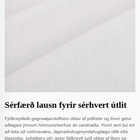
Sérfærð lausn fyrir sérhvert útlit
Fjölbreytileiki gegnsæjarstoffsins okkar af póllíster og línun getur
aðlagast ýmsum hönnunarkerfum án vandræða. Hvort sem þú ert
að leita að nútímavænu, lágmarkshugmyndahuglægu útliti eða
klassíska, sofistikeru stíl, getur fjölbreytt svið okkar af litum og