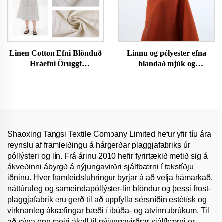
Linen Cotton Efni Blönduð
Linnu og pólyester efna
Hráefni Öruggt
blandað mjúk og
Andstyggjandi
öndunarþolinlegt
Umhverfisvæn Húðvæn
umhverfisvænt og
Fatnaður Konur og
viðnámlegt efni fyrir fatnað
Karlafatnaður Dress Efni
kvenna og karla
fyrir Klæði
Shaoxing Tangsi Textile Company Limited hefur yfir tíu ára
reynslu af framleiðingu á hárgerðar plaggjafabriks úr
póllýsteri og lín. Frá árinu 2010 hefir fyrirtækið metið sig á
ákveðinni ábyrgð á nýjungavirðri sjálfbærni í tekstíðju
iðninu. Hver framleidsluhringur byrjar á að velja hámarkað,
náttúruleg og sameindapóllýster-lín blöndur og þessi frost-
plaggjafabrik eru gerð til að uppfylla sérsníðin estétísk og
virknanleg ákræfingar bæði í íbúða- og atvinnubrúkum. Til
að sýna enn meiri ákall til nýjungavirðrar sjálfbærni er