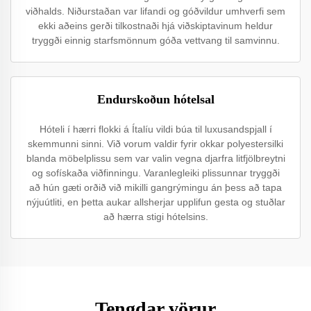
viðhalds. Niðurstaðan var lifandi og góðvildur umhverfi sem
ekki aðeins gerði tilkostnaði hjá viðskiptavinum heldur
tryggði einnig starfsmönnum góða vettvang til samvinnu.
Endurskoðun hótelsal
Hóteli í hærri flokki á Ítalíu vildi búa til luxusandspjall í
skemmunni sinni. Við vorum valdir fyrir okkar polyestersilki
blanda möbelplissu sem var valin vegna djarfra litfjölbreytni
og sofískaða viðfinningu. Varanlegleiki plissunnar tryggði
að hún gæti orðið við mikilli gangrýmingu án þess að tapa
nýjuútliti, en þetta aukar allsherjar upplifun gesta og stuðlar
að hærra stigi hótelsins.
Tengdar vörur