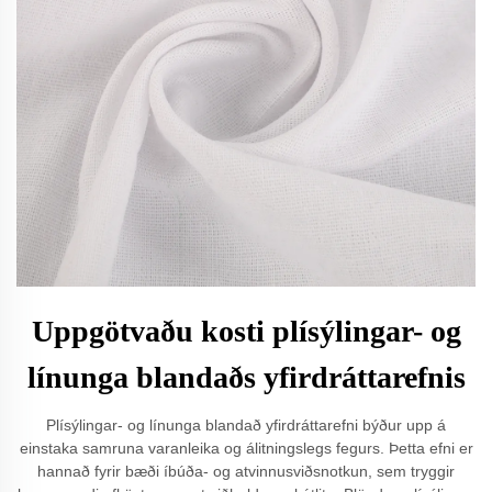
Uppgötvaðu kosti plísýlingar- og
línunga blandaðs yfirdráttarefnis
Plísýlingar- og línunga blandað yfirdráttarefni býður upp á
einstaka samruna varanleika og álitningslegs fegurs. Þetta efni er
hannað fyrir bæði íbúða- og atvinnusviðsnotkun, sem tryggir