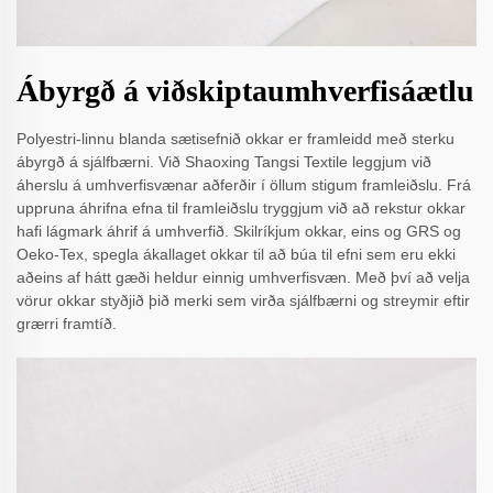
Ábyrgð á viðskiptaumhverfisáætlu
Polyestri-linnu blanda sætisefnið okkar er framleidd með sterku
ábyrgð á sjálfbærni. Við Shaoxing Tangsi Textile leggjum við
áherslu á umhverfisvænar aðferðir í öllum stigum framleiðslu. Frá
uppruna áhrifna efna til framleiðslu tryggjum við að rekstur okkar
hafi lágmark áhrif á umhverfið. Skilríkjum okkar, eins og GRS og
Oeko-Tex, spegla ákallaget okkar til að búa til efni sem eru ekki
aðeins af hátt gæði heldur einnig umhverfisvæn. Með því að velja
vörur okkar styðjið þið merki sem virða sjálfbærni og streymir eftir
grærri framtíð.