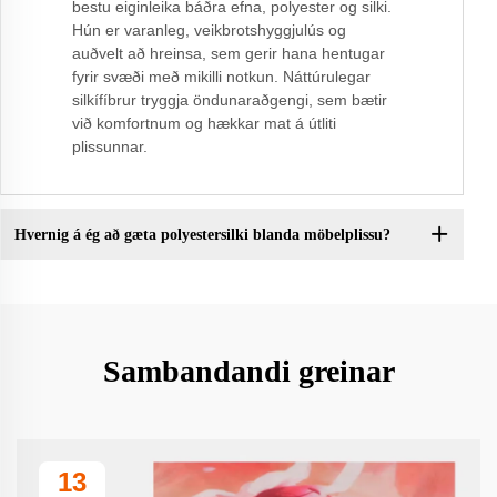
bestu eiginleika báðra efna, polyester og silki.
Hún er varanleg, veikbrotshyggjulús og
auðvelt að hreinsa, sem gerir hana hentugar
fyrir svæði með mikilli notkun. Náttúrulegar
silkífíbrur tryggja öndunaraðgengi, sem bætir
við komfortnum og hækkar mat á útliti
plissunnar.
Hvernig á ég að gæta polyestersilki blanda möbelplissu?
Sambandandi greinar
13