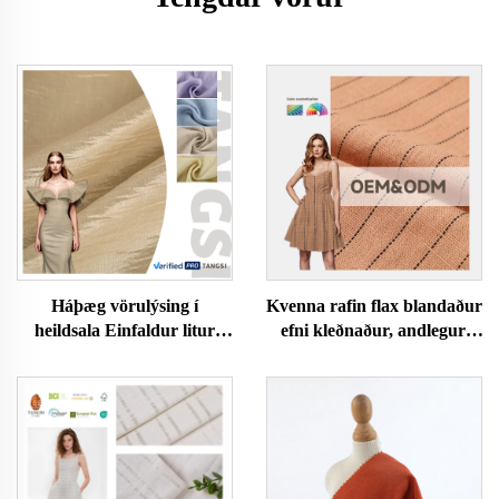
Háþæg vörulýsing í
Kvenna rafin flax blandaður
heildsala Einfaldur litur
efni kleðnaður, andlegur,
Slétt blandaður polyester,
svarthljóður, fjölbreyttur
ásætát og tencel krappi kleði
fyrir hängur, hálfur, rúm,
efni
geymi, heimilis efni