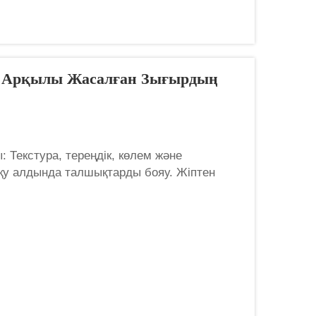
у Арқылы Жасалған Зығырдың
: Текстура, тереңдік, көлем және
оқу алдында талшықтарды бояу. Жіптен
рын жүргізіледі. Оны мыс...