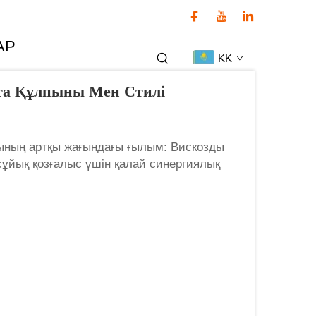
АР
KK
та Құлпыны Мен Стилі
ның артқы жағындағы ғылым: Вискозды
ұйық қозғалыс үшін қалай синергиялық
емділікке ие регенерацияланған