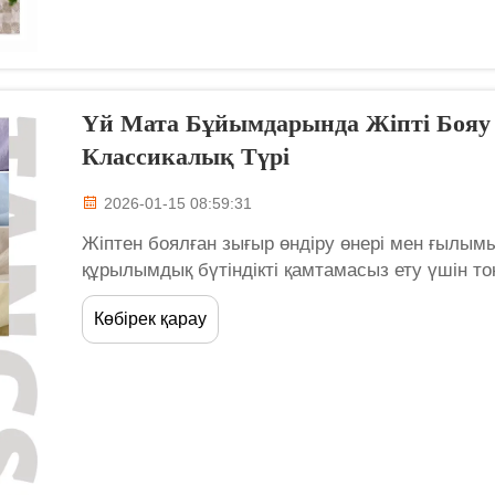
Үй Мата Бұйымдарында Жіпті Боя
Классикалық Түрі
2026-01-15 08:59:31
Жіптен боялған зығыр өндіру өнері мен ғылымы
құрылымдық бүтіндікті қамтамасыз ету үшін т
боялған зығыр жағдайында бояу тоқудан көп бұ
Көбірек қарау