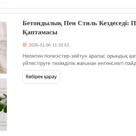
Бетондылық Пен Стиль Кездеседі: 
Қаптамасы
2026-01-06 11:33:53
Неліктен полиэстер-зейтун аралас орындық қап
үйлестіруге төзімділік жағынан интенсивті п
аймақтар үшін ерекше бөлініп тұрады Соңғы кү
Көбірек қарау
талшықтар шынымен қажет болатын жерлерде н