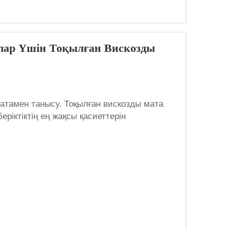
ар Үшін Тоқылған Вискозды
атамен танысу. Тоқылған вискозды мата
іктіктің ең жақсы қасиеттерін
алар үшін кеңінен қолданылатын және
ғи...