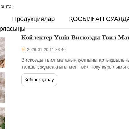
пошта:
Продукциялар
ҚОСЫЛҒАН СУАЛД
арласыңы
Көйлектер Үшін Вискозды Твил Ма
2026-01-20 11:33:40
Вискозды твил матаның құлпыны артықшылығы
талшық жұмсақтығы мен твил тоқу құрылымы с
әрекет етеді. Молекулалық деңгейде табиғи ик
Көбірек қарау
целлюлоздан жасалған вискозды талшықтар ...