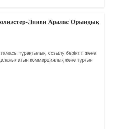
Полиэстер-Линен Аралас Орындық
тамасы тұрақтылық, созылу беріктігі және
айдаланылатын коммерциялық және тұрғын
шке келгенде, полиэстер-зейтун аралас
ақты ерекшеленеді ...