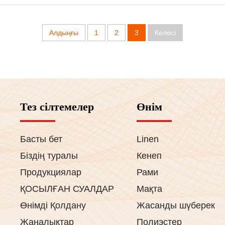
Алдыңғы
1
2
3
Келесі
Тез сілтемелер
Өнім
Басты бет
Linen
Біздің туралы
Кенеп
Продукциялар
Рами
ҚОСЫЛҒАН СУАЛДАР
Мақта
Өнімді Қолдану
Жасанды шүберек
Жаңалықтар
Полиэстер