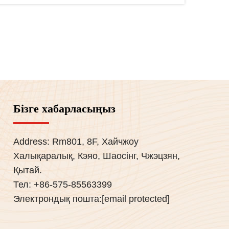
Бізге хабарласыңыз
Address: Rm801, 8F, Хайчжоу
Халықаралық, Кэяо, Шаосінг, Чжэцзян,
Қытай.
Тел:
+86-575-85563399
Электрондық пошта:
[email protected]