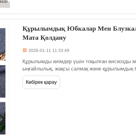
Құрылымдық Юбкалар Мен Блузкал
Мата Қолдану
2026-01-11 11:33:49
Құрылымды киімдер үшін тоқылған вискозды м
ыңғайлылық, жақсы салмақ және құрылымдық бер
ұштастыратын, құрылымдық юбкалар мен блузк
Көбірек қарау
сұранысқа ие материал ретінде шықты. Ол таби