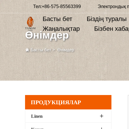
Тел:
+86-575-85563399
Электрондық 
Басты бет
Біздің туралы
Жаңалықтар
Бізбен хаб
Өнімдер
Басты бет
>
Өнімдер
ПРОДУКЦИЯЛАР
Linen