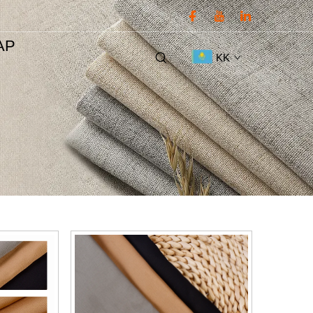
АР
KK