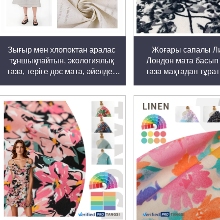
Зығыр мен хлопоктан аралас
Жоғары сапалы Л
тұншықпайтын, экологиялық
Лондон мата басып
таза, теріге дос мата, әйелдер
таза мақтадан тұра
мен еркектер киімдеріне,
Лаун матағ
көйлектерге арналған мата