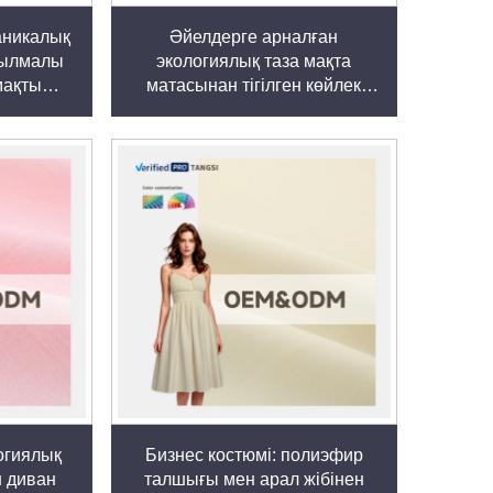
аникалық
Әйелдерге арналған
зылмалы
экологиялық таза мақта
мақты
матасынан тігілген көйлек
 дизайны
Жұмсақ тыныс алатын
діріс
қараңғылатылған тұрақты
ігілген
біртүрлі боялған киімдерге
 көйлек
арналған юбкалар тұсқақтар
огиялық
Бизнес костюмі: полиэфир
н диван
талшығы мен арал жібінен