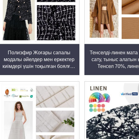
Полиэфир Жоғары сапалы
Тенселді-линен мата 
модалы әйелдер мен еркектер
сату, тыныс алатын
киімдері үшін тоқылған боялған
Тенсел 70%, лин
мата