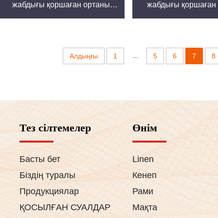
жабдығы қоршаған ортаны
жабдығы қоршаған
қорғайтын ойыншықтар пижама
қорғайтын ойыншықт
тоқылған қарапайым стилдегі
тоқылған қарапайым 
көйлек немесе нәресте көйлегі
көйлек немесе нәрест
серпімділік қасиетімен
серпімділік қаси
...
Алдыңғы
1
5
6
7
8
Тез сілтемелер
Өнім
Басты бет
Linen
Біздің туралы
Кенеп
Продукциялар
Рами
ҚОСЫЛҒАН СУАЛДАР
Мақта