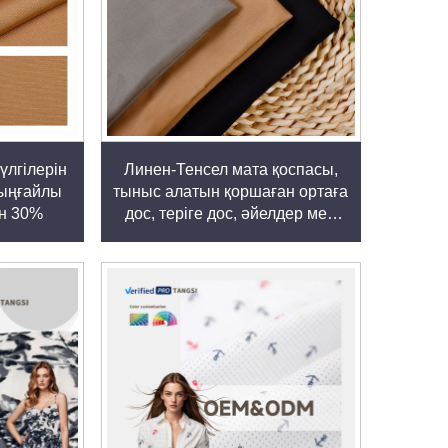
үлгілерін
Линен-Тенсел мата қоспасы,
 ыңғайлы
тыныс алатын қоршаған ортаға
ен 30%
дос, теріге дос, әйелдер мен
еркектер киіміне арналған мата