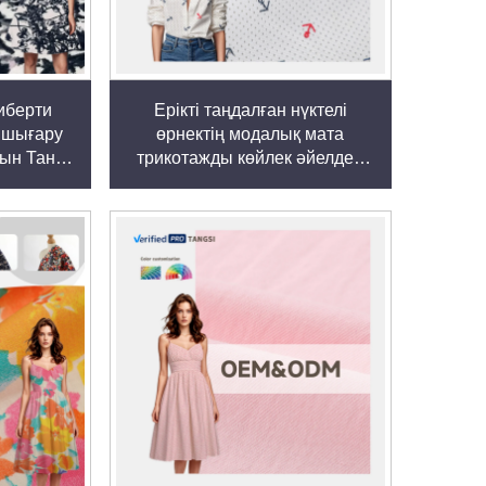
иберти
Ерікті таңдалған нүктелі
 шығару
өрнектің модалық мата
тын Тана
трикотажды көйлек әйелдер
а
мен қыздарға арналған
органикалық стрейчті бояу
басып шығару