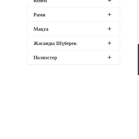
Кенеп
Рами
Мақта
Жасанды Шүберек
Полиэстер