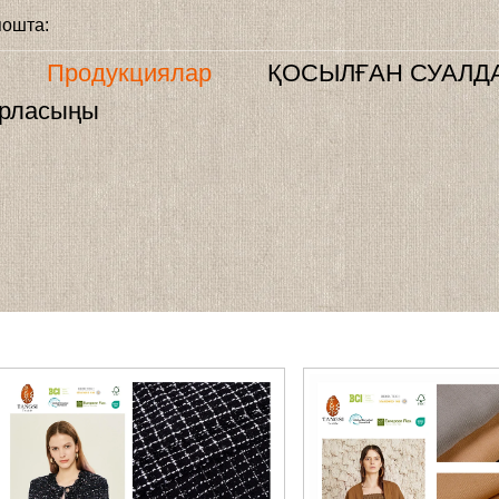
пошта:
Продукциялар
ҚОСЫЛҒАН СУАЛД
арласыңы