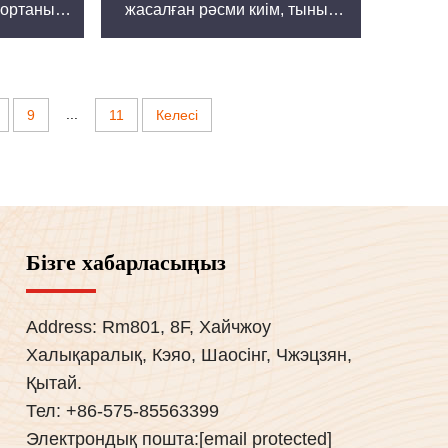
 ортаны
жасалған рәсми киім, тыныс
ар пижама
алатын және қараңғы түсті
стилдегі
боялған өрнек
е көйлегі
етімен
...
9
11
Келесі
Бізге хабарласыңыз
Address: Rm801, 8F, Хайчжоу
Халықаралық, Кэяо, Шаосінг, Чжэцзян,
Қытай.
Тел:
+86-575-85563399
Электрондық пошта:
[email protected]