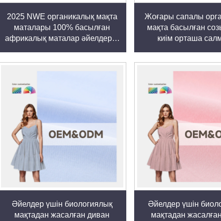
2025 NWE органикалық мақта
Жоғары сапалы орг
маталары 100% басылған
мақта басылған со
африкалық маталар әйелдерге
киім орташа сал
арналған созылмалы көйлек
әйелдерге арналған
пен киімдерге арналған біртүрлі
бойынша сату өн
боялған желіден тігілген
орындары-желіден т
әйелдерге арналған
әйелдерге арналған
Әйелдер үшін биологиялық
Әйелдер үшін биол
мақтадан жасалған диван
мақтадан жасалға