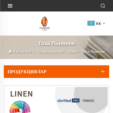
KK
Таза Льняное
Басты бет
>
Продукциялар
>
Linen
>
Таза Льняное
ПРОДУКЦИЯЛАР