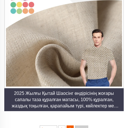
2025 Жылғы Қытай Шаосінг өндірісінің жоғары
сапалы таза құралған матасы, 100% құралған,
жаздық тоқылған, қарапайым түрі, көйлектер мен
киімдерге арналған