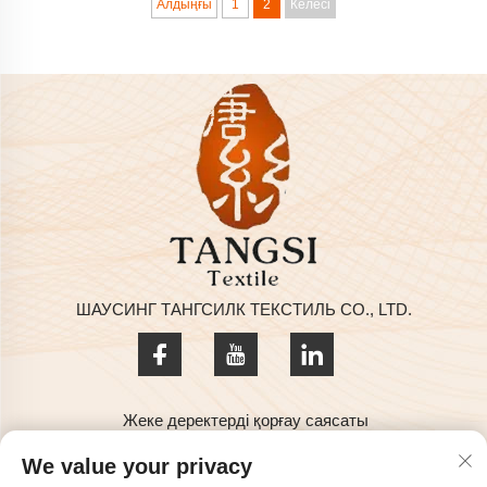
Алдыңғы
1
2
Келесі
ШАУСИНГ ТАНГСИЛК ТЕКСТИЛЬ СО., LTD.
Жеке деректерді қорғау саясаты
© 2025 SHAOXING TANGSILK TEXTILE CO.,LTD Құқықтары
We value your privacy
қорғалған