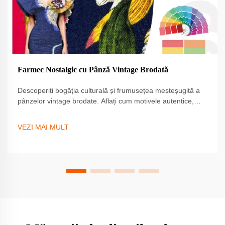
Farmec Nostalgic cu Pânză Vintage Brodată
Descoperiți bogăția culturală și frumusețea meșteșugită a
pânzelor vintage brodate. Aflați cum motivele autentice,
tehnici regionale și materialele istorice creează valoare
durabilă pentru designeri și colecționari. Explorați sfaturi
VEZI MAI MULT
privind sursele și aplicațiile moderne.