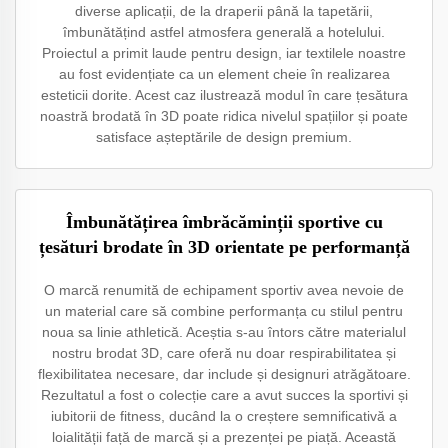
diverse aplicații, de la draperii până la tapetării,
îmbunătățind astfel atmosfera generală a hotelului.
Proiectul a primit laude pentru design, iar textilele noastre
au fost evidențiate ca un element cheie în realizarea
esteticii dorite. Acest caz ilustrează modul în care țesătura
noastră brodată în 3D poate ridica nivelul spațiilor și poate
satisface așteptările de design premium.
Îmbunătățirea îmbrăcăminții sportive cu
țesături brodate în 3D orientate pe performanță
O marcă renumită de echipament sportiv avea nevoie de
un material care să combine performanța cu stilul pentru
noua sa linie athletică. Aceștia s-au întors către materialul
nostru brodat 3D, care oferă nu doar respirabilitatea și
flexibilitatea necesare, dar include și designuri atrăgătoare.
Rezultatul a fost o colecție care a avut succes la sportivi și
iubitorii de fitness, ducând la o creștere semnificativă a
loialității față de marcă și a prezenței pe piață. Această