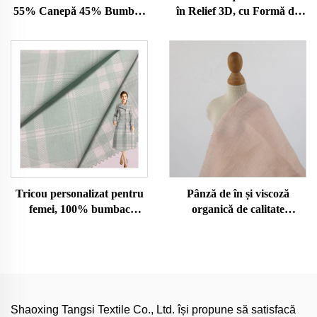
55% Canepă 45% Bumbac
în Relief 3D, cu Formă de
Organic Tricotat pentru
Buburuze, din Poliester
Fete/Femei Camasa de
Elastan, Ţesut pentru
Costum Elastică
Confecţii, Roşii, Vânzare
Monocromă Direct de la
Rapidă în Gros
Fabrică
Tricou personalizat pentru
Pânză de în și viscoză
femei, 100% bumbac
organică de calitate
organic, calitate ridicată,
superioară, direct de la
oversize, cu imprimare și
fabrică, cu elasticitate,
broderie, model clasic,
pentru îmbrăcăminte de
rochie pentru femei
fetițe, cămașă rochie țesută
simplă, țesătură de în
ecologică pentru modă
Shaoxing Tangsi Textile Co., Ltd. își propune să satisfacă