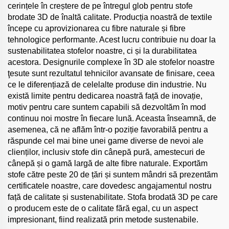
cerințele în creștere de pe întregul glob pentru stofe
brodate 3D de înaltă calitate. Producția noastră de textile
începe cu aprovizionarea cu fibre naturale și fibre
tehnologice performante. Acest lucru contribuie nu doar la
sustenabilitatea stofelor noastre, ci și la durabilitatea
acestora. Designurile complexe în 3D ale stofelor noastre
ţesute sunt rezultatul tehnicilor avansate de finisare, ceea
ce le diferențiază de celelalte produse din industrie. Nu
există limite pentru dedicarea noastră față de inovație,
motiv pentru care suntem capabili să dezvoltăm în mod
continuu noi mostre în fiecare lună. Aceasta înseamnă, de
asemenea, că ne aflăm într-o poziție favorabilă pentru a
răspunde cel mai bine unei game diverse de nevoi ale
clienților, inclusiv stofe din cânepă pură, amestecuri de
cânepă și o gamă largă de alte fibre naturale. Exportăm
stofe către peste 20 de țări și suntem mândri să prezentăm
certificatele noastre, care dovedesc angajamentul nostru
față de calitate și sustenabilitate. Stofa brodată 3D pe care
o producem este de o calitate fără egal, cu un aspect
impresionant, fiind realizată prin metode sustenabile.