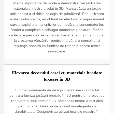
marcă importantă de modă a demonstrat versatilitatea
materialului nostru brodat în 3D. Marca căuta un textile
unic pentru a-și ridica colecția de primăvară. Prin utilizarea
materialului nostru, au obținut un efect vizual impresionant
care a captat atenția criticilor de modă și a consumatorilor.
Broderia complexă a adăugat adâncime și textură, făcând
ca fiecare piesă să se remarce. Parteneriatul a dus nu doar
la creșterea vânzărilor pentru marcă, ci a consolitat și
reputația noastră ca furnizor de referință pentru textile
inovatoare.
Elevarea decorului casei cu materiale brodate
luxoase în 3D
O firmă prominentă de design interior ne-a contactat
pentru a furniza țesături brodate în 3D pentru un proiect de
renovare a unui hotel de lux. Materialul nostru a fost ales
pentru capacitatea sa de a combina eleganța cu
durabilitatea. Designerii au utilizat textilele noastre în