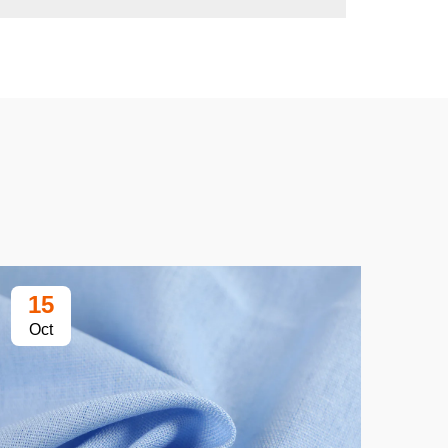
15
2
Oct
Oc