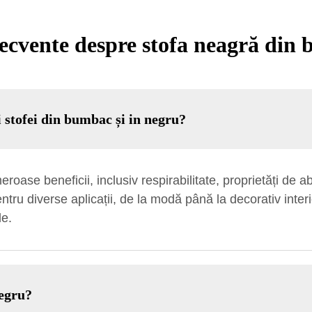
recvente despre stofa neagră din 
ii stofei din bumbac și in negru?
ase beneficii, inclusiv respirabilitate, proprietăți de abso
ntru diverse aplicații, de la modă până la decorativ interi
le.
negru?