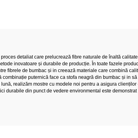
pielea, pentru
îmbrăcăminte femi
ăcăminte de femeie
țesătură organică 
ărbat, pânză pentru
clasic, rochii și arti
confecții
îmbrăcăminte pe
fetițe, țesătură d
roces detaliat care prelucrează fibre naturale de înaltă calitate,
ode inovatoare și durabile de producție. În toate fazele produce
ntre fibrele de bumbac și in creează materiale care combină calit
ă combinație puternică face ca stofa neagră din bumbac și in să fie
re lună, realizăm mostre cu modele noi pentru a asigura clienților 
ctici durabile din punct de vedere environmental este demonstra