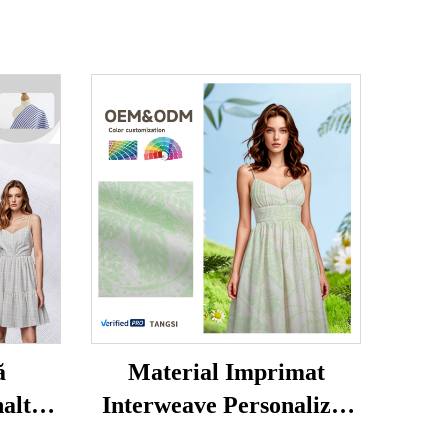
ă
Material Imprimat
naltă
Interweave Personalizat
u
cu Greutate Medie 55%