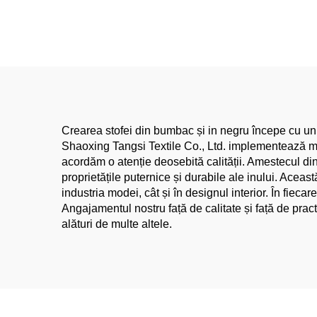
și Bumbac Organic
Tesută cu Fire Colorate
îmbr
Culoare Unicolor Bluză
și b
Tricou Robă Țesătură
Elastică
Crearea stofei din bumbac și in negru începe cu un p
Shaoxing Tangsi Textile Co., Ltd. implementează met
acordăm o atenție deosebită calității. Amestecul di
proprietățile puternice și durabile ale inului. Aceast
industria modei, cât și în designul interior. În fieca
Angajamentul nostru față de calitate și față de pra
alături de multe altele.