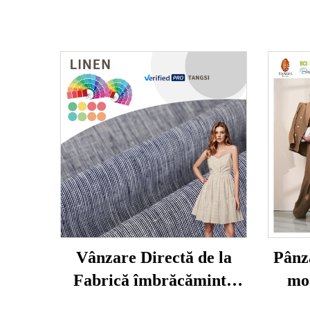
Vânzare Directă de la
Pânz
Fabrică îmbrăcăminte
moa
pentru Femei Pânză de In
ecolo