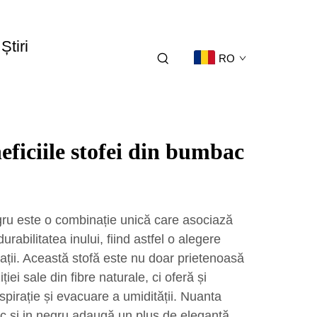
Știri
RO
eficiile stofei din bumbac
gru este o combinație unică care asociază
abilitatea inului, fiind astfel o alegere
cații. Această stofă este nu doar prietenoasă
iei sale din fibre naturale, ci oferă și
spirație și evacuare a umidității. Nuanta
c și in negru adaugă un plus de eleganță,