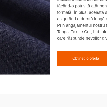
făcând-o potrivită atât pe
formală. În plus, această s
asigurând o durată lungă de
Prin angajamentul nostru f
Tangsi Textile Co., Ltd. o
care răspunde nevoilor diver
Obțineți o ofertă