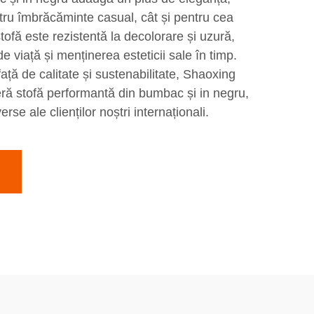
ntru îmbrăcăminte casual, cât și pentru cea
tofă este rezistentă la decolorare și uzură,
 viață și menținerea esteticii sale în timp.
ață de calitate și sustenabilitate, Shaoxing
feră stofă performantă din bumbac și in negru,
se ale clienților noștri internaționali.