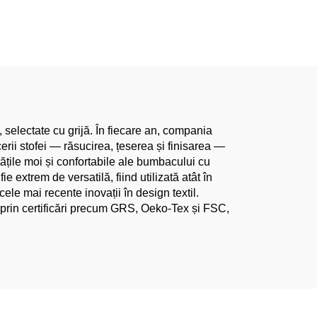
nină,
In 45% Viscuză,
lucru
Comandă în Gros Direct
cole de
de la Fabrică
ntru
e în
 selectate cu grijă. În fiecare an, compania
rii stofei — răsucirea, țeserea și finisarea —
ățile moi și confortabile ale bumbacului cu
 extrem de versatilă, fiind utilizată atât în
cele mai recente inovații în design textil.
t prin certificări precum GRS, Oeko-Tex și FSC,