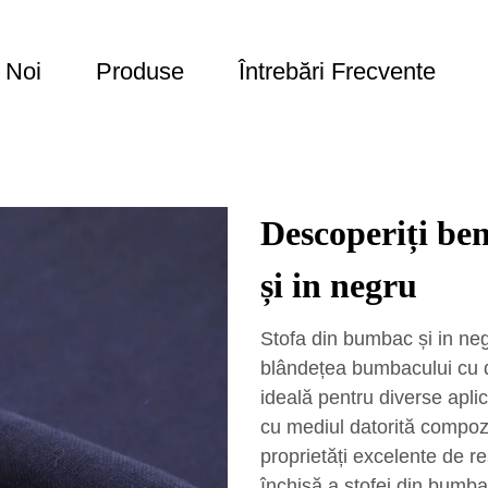
 Noi
Produse
Întrebări Frecvente
Descoperiți ben
și in negru
Stofa din bumbac și in ne
blândețea bumbacului cu dur
ideală pentru diverse apli
cu mediul datorită compoziț
proprietăți excelente de re
închisă a stofei din bumba