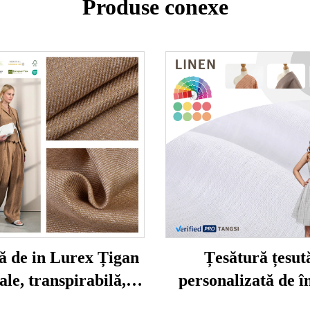
Produse conexe
ă de in Lurex Țigan
Țesătură țesut
le, transpirabilă,
personalizată de î
gică, prietenoasă cu
calitate pentr