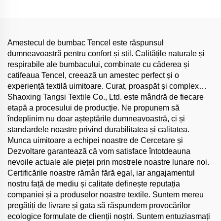
Poliester, Acetat și Tencel
pentru Haine de Femeie și
Creponat
Bărbat, Material pentru
Confecții
Amestecul de bumbac Tencel este răspunsul
dumneavoastră pentru confort și stil. Calitățile naturale și
respirabile ale bumbacului, combinate cu căderea și
catifeaua Tencel, creează un amestec perfect și o
experiență textilă uimitoare. Curat, proaspăt și complex…
Shaoxing Tangsi Textile Co., Ltd. este mândră de fiecare
etapă a procesului de producție. Ne propunem să
îndeplinim nu doar așteptările dumneavoastră, ci și
standardele noastre privind durabilitatea și calitatea.
Munca uimitoare a echipei noastre de Cercetare și
Dezvoltare garantează că vom satisface întotdeauna
nevoile actuale ale pieței prin mostrele noastre lunare noi.
Certificările noastre rămân fără egal, iar angajamentul
nostru față de mediu și calitate definește reputația
companiei și a produselor noastre textile. Suntem mereu
pregătiți de livrare și gata să răspundem provocărilor
ecologice formulate de clienții noștri. Suntem entuziasmați