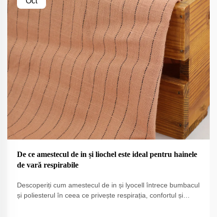
Oct
De ce amestecul de in și liochel este ideal pentru hainele
de vară respirabile
Descoperiți cum amestecul de in și lyocell întrece bumbacul
și poliesterul în ceea ce privește respirația, confortul și
sustenabilitatea. Susținut de teste ASTM și încercări pe
teren. Aflați mai multe.