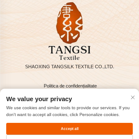
SHAOXING TANGSILK TEXTILE CO.,LTD.
Politica de confidențialitate
Drepturi de autor © 2025 de SHAOXING TANGSILK TEXTILE
We value your privacy
CO.,LTD
We use cookies and similar tools to provide our services. If you
Contactați-ne
don't want to accept all cookies, click Personalize cookies.
Address: Rm801, 8F, Haizhou International, Keqiao, Shaoxing,
Accept all
Zhejiang, China.