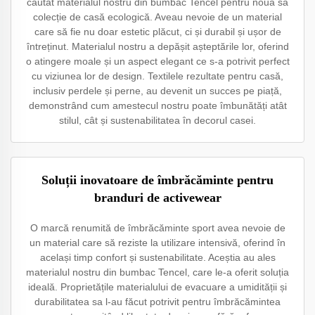
căutat materialul nostru din bumbac Tencel pentru noua sa
colecție de casă ecologică. Aveau nevoie de un material
care să fie nu doar estetic plăcut, ci și durabil și ușor de
întreținut. Materialul nostru a depășit așteptările lor, oferind
o atingere moale și un aspect elegant ce s-a potrivit perfect
cu viziunea lor de design. Textilele rezultate pentru casă,
inclusiv perdele și perne, au devenit un succes pe piață,
demonstrând cum amestecul nostru poate îmbunătăți atât
stilul, cât și sustenabilitatea în decorul casei.
Soluții inovatoare de îmbrăcăminte pentru
branduri de activewear
O marcă renumită de îmbrăcăminte sport avea nevoie de
un material care să reziste la utilizare intensivă, oferind în
același timp confort și sustenabilitate. Aceștia au ales
materialul nostru din bumbac Tencel, care le-a oferit soluția
ideală. Proprietățile materialului de evacuare a umidității și
durabilitatea sa l-au făcut potrivit pentru îmbrăcămintea