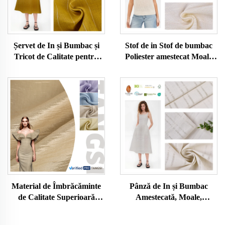
Șervet de In și Bumbac și
Stof de in Stof de bumbac
Tricot de Calitate pentru
Poliester amestecat Moale
Ȟământ și Fuste pentru
transpirabil Ecologic
Femei și Bărbați și pentru
Prietenos cu pielea Haine
Ȟământ
pentru femei și bărbați Stof
pentru rochii Stof pentru
îmbrăcăminte
Material de Îmbrăcăminte
Pânză de In și Bumbac
de Calitate Superioară
Amestecată, Moale,
pentru Vânzare în Gros,
Transpirabilă, Ecologică,
Culoare Unicolor, Blend de
Prietenoasă cu Pielea,