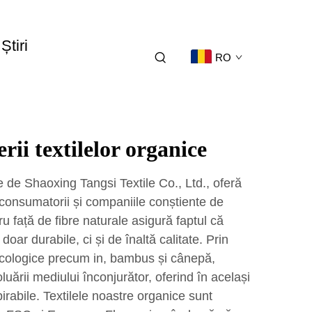
Știri
RO
erii textilelor organice
e de Shaoxing Tangsi Textile Co., Ltd., oferă
consumatorii și companiile conștiente de
 față de fibre naturale asigură faptul că
oar durabile, ci și de înaltă calitate. Prin
 ecologice precum in, bambus și cânepă,
uării mediului înconjurător, oferind în același
pirabile. Textilele noastre organice sunt