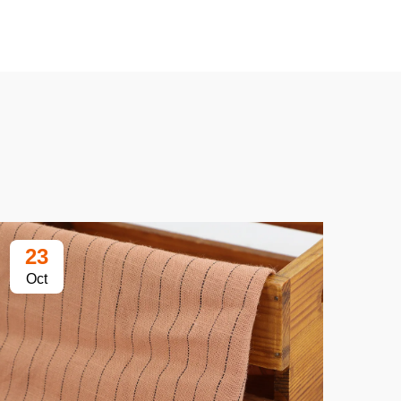
23
2
Oct
Oc