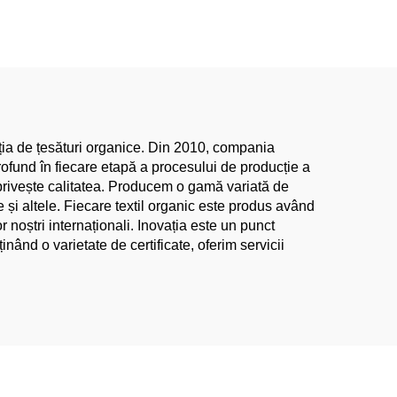
, cu
fabrică, cu elasticitate,
erie,
pentru îmbrăcăminte de
hie
fetițe, cămașă rochie
țesută simplă, țesătură de
în ecologică pentru modă
cția de țesături organice. Din 2010, compania
rofund în fiecare etapă a procesului de producție a
ce privește calitatea. Producem o gamă variată de
e și altele. Fiecare textil organic este produs având
 noștri internaționali. Inovația este un punct
inând o varietate de certificate, oferim servicii