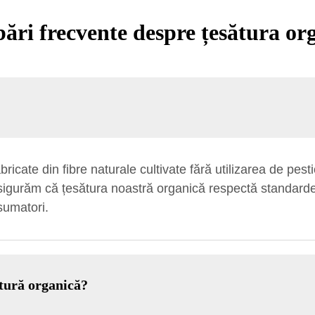
bări frecvente despre țesătura or
bricate din fibre naturale cultivate fără utilizarea de pes
sigurăm că țesătura noastră organică respectă standardel
sumatori.
ătură organică?