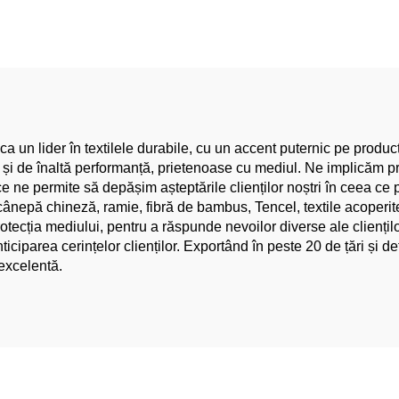
ură Netedă Vopsită,
ridicată, oversize
tru Haine de Vară,
imprimare și brod
ntru Roșii, Haine
model clasic, roc
tru Fete și Băieți
pentru femei
ca un lider în textilele durabile, cu un accent puternic pe produ
e și de înaltă performanță, prietenoase cu mediul. Ne implicăm p
eea ce ne permite să depășim așteptările clienților noștri în ceea 
 cânepă chineză, ramie, fibră de bambus, Tencel, textile acoperit
otecția mediului, pentru a răspunde nevoilor diverse ale clienților
ticiparea cerințelor clienților. Exportând în peste 20 de țări și deț
 excelentă.