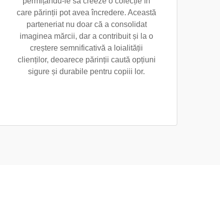
permițându-le să creeze o colecție în
care părinții pot avea încredere. Această
parteneriat nu doar că a consolidat
imaginea mărcii, dar a contribuit și la o
creștere semnificativă a loialității
clienților, deoarece părinții caută opțiuni
sigure și durabile pentru copiii lor.