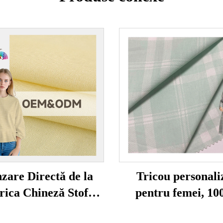
zare Directă de la
Tricou personali
rica Chineză Stofă
pentru femei, 1
ică de In și Viscosă,
bumbac organic, ca