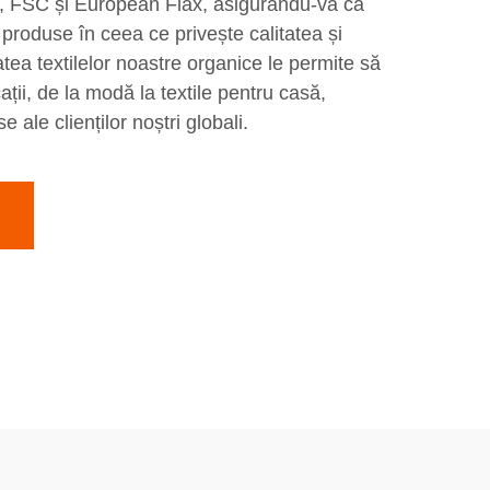
, FSC și European Flax, asigurându-vă că
 produse în ceea ce privește calitatea și
tatea textilelor noastre organice le permite să
icații, de la modă la textile pentru casă,
 ale clienților noștri globali.