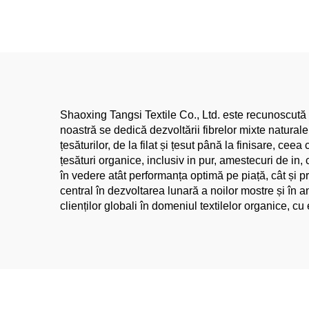
Ridicare, Personalizată
Ţesăt
cu Desene Imprimate
pen
pentru Haine de Dama,
pe
Roșii de Fetiță, Cămăși,
pen
Stofă Netedă Elastică din
China
Shaoxing Tangsi Textile Co., Ltd. este recunoscută 
noastră se dedică dezvoltării fibrelor mixte natural
țesăturilor, de la filat și țesut până la finisare, c
țesături organice, inclusiv in pur, amestecuri de in,
în vedere atât performanța optimă pe piață, cât și pr
central în dezvoltarea lunară a noilor mostre și în an
clienților globali în domeniul textilelor organice, cu