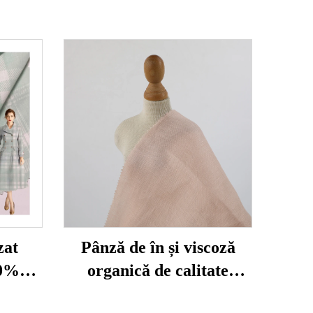
zat
Pânză de în și viscoză
00%
organică de calitate
litate
superioară, direct de la