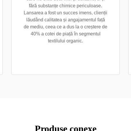
fără substanțe chimice periculoase.
Lansarea a fost un succes imens, clienții
lăudând calitatea și angajamentul față
de mediu, ceea ce a dus la o creștere de
40% a cotei de piață în segmentul
textilului organic.
Produse conexe