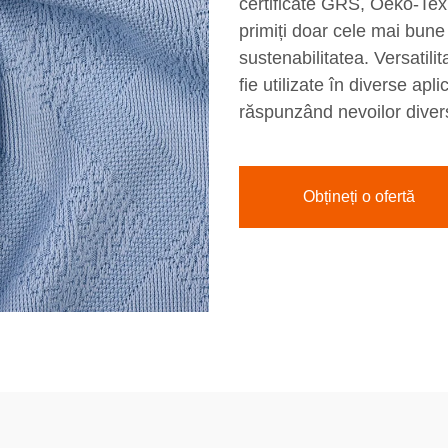
certificate GRS, Oeko-Tex
primiți doar cele mai bune
sustenabilitatea. Versatili
fie utilizate în diverse apl
răspunzând nevoilor diverse
Obțineți o ofertă