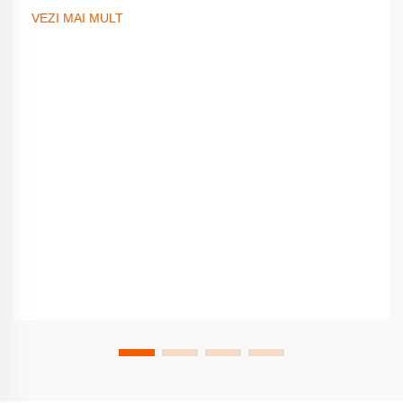
accesoriere pentru a-ți ridica look-ul. Obține ghidul complet
VEZI MAI MULT
acum.