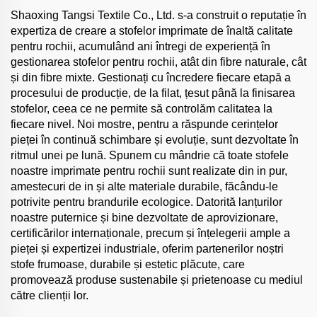
Shaoxing Tangsi Textile Co., Ltd. s-a construit o reputație în
expertiza de creare a stofelor imprimate de înaltă calitate
pentru rochii, acumulând ani întregi de experiență în
gestionarea stofelor pentru rochii, atât din fibre naturale, cât
și din fibre mixte. Gestionați cu încredere fiecare etapă a
procesului de producție, de la filat, țesut până la finisarea
stofelor, ceea ce ne permite să controlăm calitatea la
fiecare nivel. Noi mostre, pentru a răspunde cerințelor
pieței în continuă schimbare și evoluție, sunt dezvoltate în
ritmul unei pe lună. Spunem cu mândrie că toate stofele
noastre imprimate pentru rochii sunt realizate din in pur,
amestecuri de in și alte materiale durabile, făcându-le
potrivite pentru brandurile ecologice. Datorită lanțurilor
noastre puternice și bine dezvoltate de aprovizionare,
certificărilor internaționale, precum și înțelegerii ample a
pieței și expertizei industriale, oferim partenerilor noștri
stofe frumoase, durabile și estetic plăcute, care
promovează produse sustenabile și prietenoase cu mediul
către clienții lor.