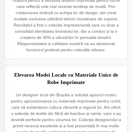
noastră pentru a dezvolta țesături imprimate pentru rochii
care reflectă cele mai recente tendințe de modă. Prin
colaborarea strânsă cu echipa lor de design, am creat
modele exclusive utilizând tehnici inovatoare de vopsire.
Rezultatul a fost o colecție impresionantă care nu doar a
consolidat identitatea brandului lor, dar a condus și la o
creștere de 30% a vânzărilor în perioada lansării.
Răspunsivitatea și calitatea noastră ne-au desemnat
furnizorul preferat pentru colecțiile viitoare.
Elevarea Modei Locale cu Materiale Unice de
Robe Imprimate
Un designer local din Brazilia a solicitat ajutorul nostru
pentru aprovizionarea cu materiale imprimate pentru rochii,
care să evidențieze cultura vibrantă a regiunii lor. Am oferit
o selecție de textile din fibră de bambus și ramie, care s-au
dovedit perfecte pentru viziunea lor. Colecția designerului a
primit recenzii excelente și a fost prezentată în mai multe
reviste de modă, subliniind importanța materialelor de