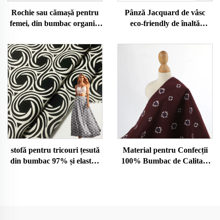
Rochie sau cămașă pentru
Pânză Jacquard de vâsc
femei, din bumbac organic,
eco-friendly de înaltă
cu jucărie pluș eco-friendly,
calitate, organică, țesută
elastică, în stil clasic, pentru
pentru îmbrăcăminte de
pijamale sau halat de casă
fetiță - pentru rochii și
cămăși
stofă pentru tricouri țesută
Material pentru Confecții
din bumbac 97% și elastan
100% Bumbac de Calitate
3%, bumbac organic, vopsit
Superioară, Comandă în
simplu, jersey pentru fetițe,
Gros Direct de la Fabrică,
material moale și prietenos
Culoare Personalizată,
pentru piele
Țesătură Organică Simplă,
Rok pentru Fete