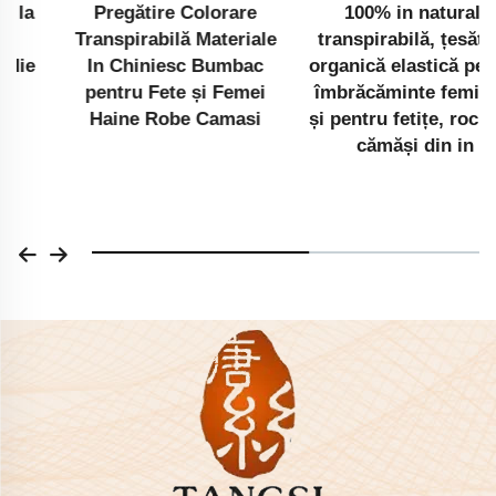
Pregătire Colorare
100% in natural,
Transpirabilă Materiale
transpirabilă, țesătură
In Chiniesc Bumbac
organică elastică pentru
pentru Fete și Femei
îmbrăcăminte feminină
Haine Robe Camasi
și pentru fetițe, rochii și
cămăși din in