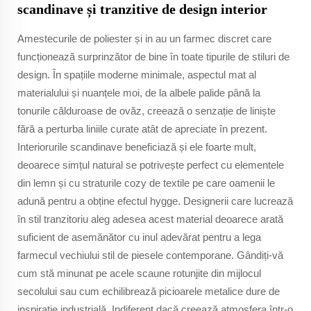
scandinave și tranzitive de design interior
Amestecurile de poliester și in au un farmec discret care
funcționează surprinzător de bine în toate tipurile de stiluri de
design. În spațiile moderne minimale, aspectul mat al
materialului și nuanțele moi, de la albele palide până la
tonurile călduroase de ovăz, creează o senzație de liniște
fără a perturba liniile curate atât de apreciate în prezent.
Interiorurile scandinave beneficiază și ele foarte mult,
deoarece simțul natural se potrivește perfect cu elementele
din lemn și cu straturile cozy de textile pe care oamenii le
adună pentru a obține efectul hygge. Designerii care lucrează
în stil tranzitoriu aleg adesea acest material deoarece arată
suficient de asemănător cu inul adevărat pentru a lega
farmecul vechiului stil de piesele contemporane. Gândiți-vă
cum stă minunat pe acele scaune rotunjite din mijlocul
secolului sau cum echilibrează picioarele metalice dure de
inspirație industrială. Indiferent dacă creează atmosfera într-o