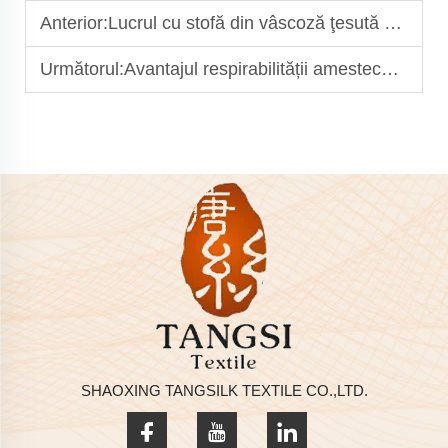
Anterior:
Lucrul cu stofă din vâscoză ţesută pentru fuste şi bluze structurate
Următorul:
Avantajul respirabilității amestecului de bumbac și viscoză pentru îmbrăcăminte de vară
SHAOXING TANGSILK TEXTILE CO.,LTD.