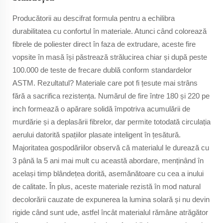
Producătorii au descifrat formula pentru a echilibra
durabilitatea cu confortul în materiale. Atunci când colorează
fibrele de poliester direct în faza de extrudare, aceste fire
vopsite în masă își păstrează strălucirea chiar și după peste
100.000 de teste de frecare dublă conform standardelor
ASTM. Rezultatul? Materiale care pot fi țesute mai strâns
fără a sacrifica rezistența. Numărul de fire între 180 și 220 pe
inch formează o apărare solidă împotriva acumulării de
murdărie și a deplasării fibrelor, dar permite totodată circulația
aerului datorită spațiilor plasate inteligent în țesătură.
Majoritatea gospodăriilor observă că materialul le durează cu
3 până la 5 ani mai mult cu această abordare, menținând în
același timp blândețea dorită, asemănătoare cu cea a inului
de calitate. În plus, aceste materiale rezistă în mod natural
decolorării cauzate de expunerea la lumina solară și nu devin
rigide când sunt ude, astfel încât materialul rămâne atrăgător