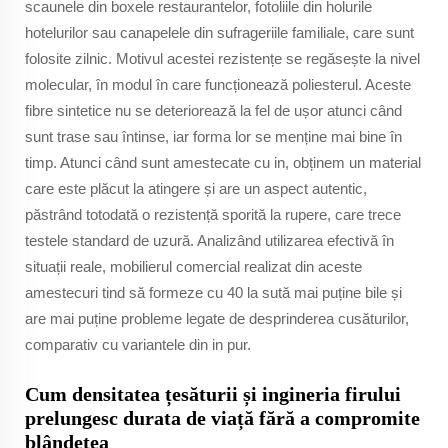
scaunele din boxele restaurantelor, fotoliile din holurile
hotelurilor sau canapelele din sufrageriile familiale, care sunt
folosite zilnic. Motivul acestei rezistențe se regăsește la nivel
molecular, în modul în care funcționează poliesterul. Aceste
fibre sintetice nu se deteriorează la fel de ușor atunci când
sunt trase sau întinse, iar forma lor se menține mai bine în
timp. Atunci când sunt amestecate cu in, obținem un material
care este plăcut la atingere și are un aspect autentic,
păstrând totodată o rezistență sporită la rupere, care trece
testele standard de uzură. Analizând utilizarea efectivă în
situații reale, mobilierul comercial realizat din aceste
amestecuri tind să formeze cu 40 la sută mai puține bile și
are mai puține probleme legate de desprinderea cusăturilor,
comparativ cu variantele din in pur.
Cum densitatea țesăturii și ingineria firului
prelungesc durata de viață fără a compromite
blândețea