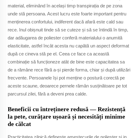
material, eliminând în același timp transpirația de pe zona
unde stă persoana. Acest lucru este foarte important pentru
menținerea confortului, indiferent dacă afară este cald sau
rece. Inul obișnuit tinde să se cuteze și să se întindă în timp,
dar adăugarea de poliester conferă materialului o anumită
elasticitate, astfel încât acesta nu capătă un aspect deformat
după ce cineva stă pe el. Ceea ce face ca această
combinație să funcționeze atât de bine este capacitatea sa
de a rămâne rece fără a-și pierde forma, chiar și după utilizări
frecvente. Persoanele își pot menține o postură corectă pe
aceste scaune, deoarece pernele rămân susținătoare pe tot
parcursul zilei, fără a deveni prea calde.
Beneficii cu întreținere redusă — Rezistență
la pete, curățare ușoară și necesități minime
de călcat
Practicitatea zilnică definește amestecurile de poliester și in,