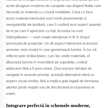
acele designuri moderne de canapele sau draperii fluide care
necesită un material cu o bună mobilitate. Ceea ce face
acest material interesant sunt micile proeminențe și
neregularități ale țesăturii, care îi conferă acel aspect autentic
de in pe care îl apreciem cu toții. Acestea nu sunt
întâmplătoare — sunt create intenționat în fir în timpul
procesului de producție. Un alt aspect interesant al acestui
amestec este modul în care gestionează lumina. În loc să
reflecte pete strălucitoare, cum fac unele materiale, el
difuzează lumina în mod blând pe suprafețe, creând
adâncime fără a fi prea vistos. Deși inul pur rămâne de
neegalat în anumite privințe, această alternativă oferă un
aspect vizual similar, fără a implica grija legată de formarea
pliurilor peste noapte sau de decolorarea la expunerea la
soare.
Integrare perfectă în schemele moderne,