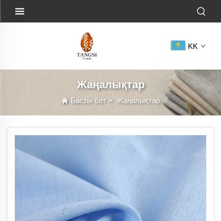
KK
Жаңалықтар
Басты бет
>
Жаңалықтар