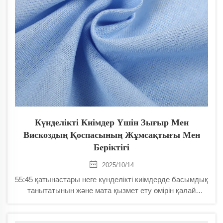
Күнделікті Киімдер Үшін Зығыр Мен
Вискоздың Қоспасының Жұмсақтығы Мен
Беріктігі
2025/10/14
55:45 қатынастары неге күнделікті киімдерде басымдық
танытатынын және мата қызмет ету өмірін қалай
ұзартуға болатынын біліңіз. Зығыр вискоздың қоспасы
барлық күні ыңғайлы болу үшін желдетілетін