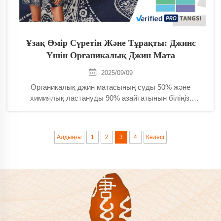
Ұзақ Өмір Сүретін Және Тұрақты: Джинс
Үшін Органикалық Джин Мата
2025/09/09
Органикалық джин матасының суды 50% және
химиялық ластануды 90% азайтатынын біліңіз.
Неліктен GOTS-бекітілген, ұзақ өмір сүретін джинстер
тұрақты моданы қайта пішіндеп жатқанын үйреніңіз.
Көбірек оқыңыз.
Алдыңғы
1
2
3
4
Келесі