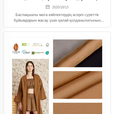
2025/10/13
Баспақшалы мата көйлектердің әсерлі суреттік
бұйымдарын жасау үшін қалай қолданылатынын
біліңіз. Дәстүр мен инновацияны ұштастыратын
шығармашылық әдістер — түссіз қабатталу, үш
өлшемді мәтіндер және AI-мен күшейтілген
баспақшалау техникалары туралы танысыңыз.
Бүгіннен бастап элитті моданың болашағын зерттеңіз.