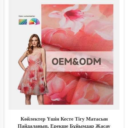
қасиетімен жұмсақтықты қалай үйлестіреді. Қазір
күтудің кеңестерін қараңыз.
Көйлектер Үшін Кесте Тігу Матасын
Пайдаланып, Ерекше Бұйымдар Жасау