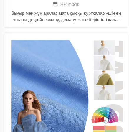
2025/10/10
Зығыр мен жүн аралас мата қысқы курткалар үшін ең
жоғары деңгейде жылу, демалу және беріктікті қалай
қамтамасыз ететінін біліңіз. Жасанды материалдар мен
таза жүнді табиғи жағдайларда озып түседі. Толығырақ
біліңіз.