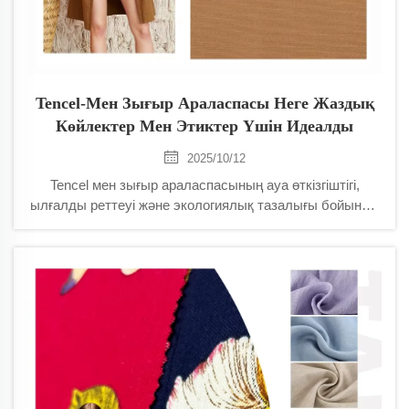
Tencel-Мен Зығыр Араласпасы Неге Жаздық
Көйлектер Мен Этиктер Үшін Идеалды
2025/10/12
Tencel мен зығыр араласпасының ауа өткізгіштігі,
ылғалды реттеуі және экологиялық тазалығы бойынша
мақта мен полиэстерден неліктен асып түсетінін біліңіз.
Жаздық көйлектер мен этиктерді киіп, суық, құрғақ
және стильді болыңыз. Толығырақ біліңіз.