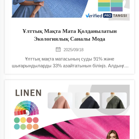
Ұлттық Мақта Мата Қолданылатын
Экологиялық Саналы Мода
2025/09/18
Ұлттық мақта матасының суды 91% және
шығарындыларды 33% азайтатынын біліңіз. Алдыңғы
қатарлы брендтер тұрақты инновацияларды
қабылдауда — қазір тілшілікке қалай қосылу керектігін
біліңіз.