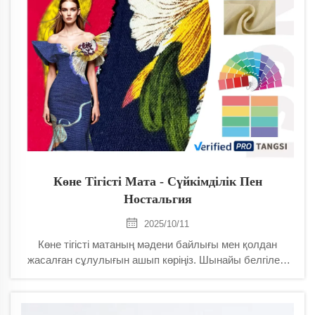
Көне Тігісті Мата - Сүйкімділік Пен
Ностальгия
2025/10/11
Көне тігісті матаның мәдени байлығы мен қолдан
жасалған сұлулығын ашып көріңіз. Шынайы белгілер,
аймақтық әдістер және тарихи материалдар
дизайнерлер мен коллекционерлер үшін қалыптасқан
құндылықты қалай жасайтынын біліңіз. Табу әдістерін