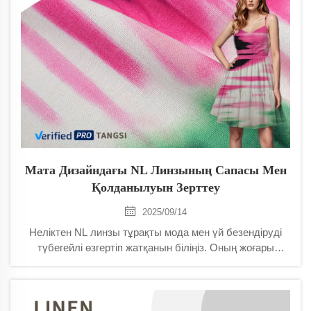
Мата Дизайндағы NL Линзының Сапасы Мен
Қолданылуын Зерттеу
2025/09/14
Неліктен NL линзы тұрақты мода мен үй безендіруді
түбегейлі өзгертіп жатқанын біліңіз. Оның жоғары
деңгейдегі желдетілуін, беріктігін және экологияға
қолайлы өндірісін зерттеңіз. Қазір толығырақ біліңіз.