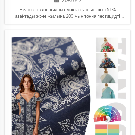
2025/09/12
Неліктен экологиялық мақта су шығынын 91%
азайтады және жылына 200 мың тонна пестицидті
жояды. GOTS сертификаттауы, беріктігі және
тұтынушылардың сұранысы туралы біліңіз. Бүгін
тұрақты артықшылықтарын зерттеңіз.