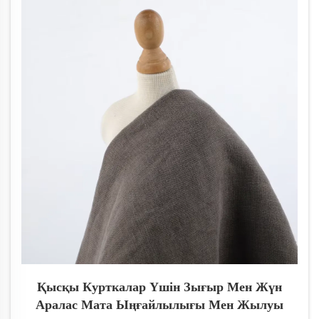
және заманауи қолданыстарды зерттеңіз.
Қысқы Курткалар Үшін Зығыр Мен Жүн
Аралас Мата Ыңғайлылығы Мен Жылуы