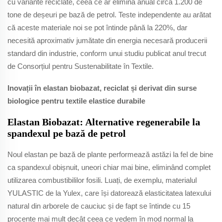
cu variante reciclate, ceea ce ar elimina anual circa 1.200 de
tone de deșeuri pe bază de petrol. Teste independente au arătat
că aceste materiale noi se pot întinde până la 220%, dar
necesită aproximativ jumătate din energia necesară producerii
standard din industrie, conform unui studiu publicat anul trecut
de Consorțiul pentru Sustenabilitate în Textile.
Inovații în elastan biobazat, reciclat și derivat din surse
biologice pentru textile elastice durabile
Elastan Biobazat: Alternative regenerabile la
spandexul pe bază de petrol
Noul elastan pe bază de plante performează astăzi la fel de bine
ca spandexul obișnuit, uneori chiar mai bine, eliminând complet
utilizarea combustibililor fosili. Luați, de exemplu, materialul
YULASTIC de la Yulex, care își datorează elasticitatea latexului
natural din arborele de cauciuc și de fapt se întinde cu 15
procente mai mult decât ceea ce vedem în mod normal la