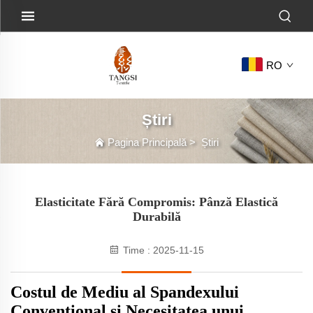
RO
Știri
Pagina Principală
>
Știri
Elasticitate Fără Compromis: Pânză Elastică
Durabilă
Time : 2025-11-15
Costul de Mediu al Spandexului
Convențional și Necesitatea unui