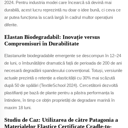
2024. Pentru industria modei care încearcă să devină mai
durabilă, acest lucru reprezintă nu doar o idee bună, ci ceva ce
ar putea funcționa la scară largă în cadrul multor operațiuni
diferite.
Elastan Biodegradabil: Inovație versus
Compromisuri în Durabilitate
Elastanurile biodegradabile emergente se descompun în 12–24
de luni, o îmbunătățire dramatică față de perioada de 200 de ani
necesară degradării spandexului convențional. Totuși, versiunile
actuale prezintă o retenție a elasticității cu 30% mai scăzută
după 50 de spălări (TextileSchool 2024). Cercetătorii dezvoltă
plastifianți pe bază de plante pentru a păstra performanța la
întindere, în timp ce obțin proprietăți de degradare marină în
maxim 18 luni.
Studiu de Caz: Utilizarea de către Patagonia a
Materialelor Elastice Certificate Cradle-to-