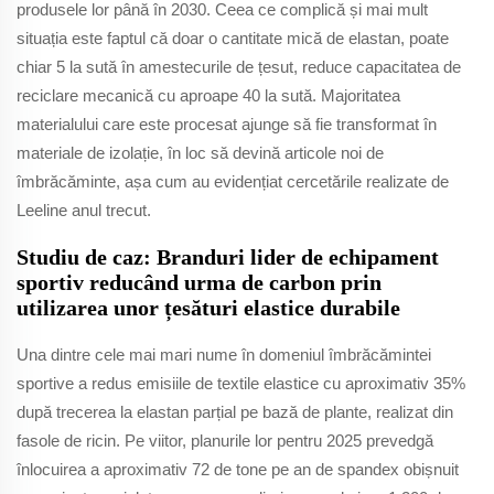
produsele lor până în 2030. Ceea ce complică și mai mult
situația este faptul că doar o cantitate mică de elastan, poate
chiar 5 la sută în amestecurile de țesut, reduce capacitatea de
reciclare mecanică cu aproape 40 la sută. Majoritatea
materialului care este procesat ajunge să fie transformat în
materiale de izolație, în loc să devină articole noi de
îmbrăcăminte, așa cum au evidențiat cercetările realizate de
Leeline anul trecut.
Studiu de caz: Branduri lider de echipament
sportiv reducând urma de carbon prin
utilizarea unor țesături elastice durabile
Una dintre cele mai mari nume în domeniul îmbrăcămintei
sportive a redus emisiile de textile elastice cu aproximativ 35%
după trecerea la elastan parțial pe bază de plante, realizat din
fasole de ricin. Pe viitor, planurile lor pentru 2025 prevedgă
înlocuirea a aproximativ 72 de tone pe an de spandex obișnuit