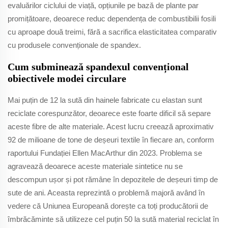
evaluărilor ciclului de viață, opțiunile pe bază de plante par
promițătoare, deoarece reduc dependența de combustibilii fosili
cu aproape două treimi, fără a sacrifica elasticitatea comparativ
cu produsele convenționale de spandex.
Cum subminează spandexul convențional
obiectivele modei circulare
Mai puțin de 12 la sută din hainele fabricate cu elastan sunt
reciclate corespunzător, deoarece este foarte dificil să separe
aceste fibre de alte materiale. Acest lucru creează aproximativ
92 de milioane de tone de deșeuri textile în fiecare an, conform
raportului Fundației Ellen MacArthur din 2023. Problema se
agravează deoarece aceste materiale sintetice nu se
descompun ușor și pot rămâne în depozitele de deșeuri timp de
sute de ani. Aceasta reprezintă o problemă majoră având în
vedere că Uniunea Europeană dorește ca toți producătorii de
îmbrăcăminte să utilizeze cel puțin 50 la sută material reciclat în