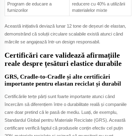
Program de educare a
reducere cu 40% a utilizării
furnizorilor
materialelor mixte
Această inițiativă deviază lunar 12 tone de deșeuri de elastan,
demonstrând că soluții circulare scalabile există atunci când
mărcile se angajează într-un design responsabil.
Certificări care validează afirmațiile
reale despre țesături elastice durabile
GRS, Cradle-to-Cradle și alte certificări
importante pentru elastan reciclat și durabil
Certificările terțe părți sunt foarte importante atunci când
încercăm să diferențiem între o durabilitate reală și companiile
care doar pretind că le pasă de mediu. Luați, de exemplu,
Standardul Global pentru Materiale Reciclate (GRS). Această
certificare verifică faptul că produsele conțin efectiv cel puțin
20% materiale reciclate și asigură că muncitorii nu sunt