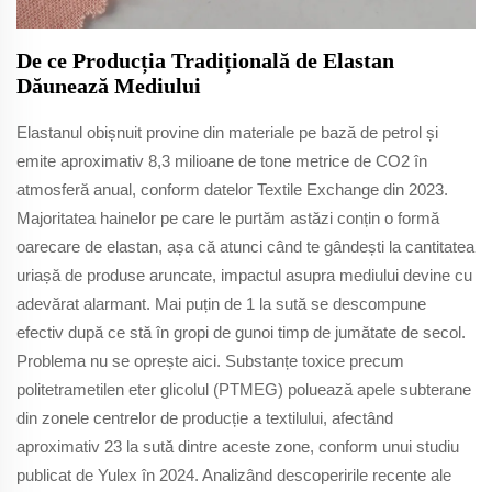
De ce Producția Tradițională de Elastan
Dăunează Mediului
Elastanul obișnuit provine din materiale pe bază de petrol și
emite aproximativ 8,3 milioane de tone metrice de CO2 în
atmosferă anual, conform datelor Textile Exchange din 2023.
Majoritatea hainelor pe care le purtăm astăzi conțin o formă
oarecare de elastan, așa că atunci când te gândești la cantitatea
uriașă de produse aruncate, impactul asupra mediului devine cu
adevărat alarmant. Mai puțin de 1 la sută se descompune
efectiv după ce stă în gropi de gunoi timp de jumătate de secol.
Problema nu se oprește aici. Substanțe toxice precum
politetrametilen eter glicolul (PTMEG) poluează apele subterane
din zonele centrelor de producție a textilului, afectând
aproximativ 23 la sută dintre aceste zone, conform unui studiu
publicat de Yulex în 2024. Analizând descoperirile recente ale