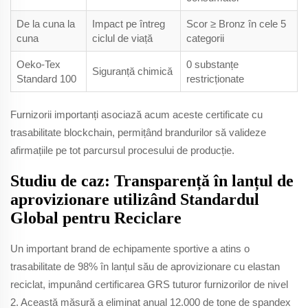
De la cuna la
Impact pe întreg
Scor ≥ Bronz în cele 5
cuna
ciclul de viață
categorii
Oeko-Tex
0 substanțe
Siguranță chimică
Standard 100
restricționate
Furnizorii importanți asociază acum aceste certificate cu
trasabilitate blockchain, permițând brandurilor să valideze
afirmațiile pe tot parcursul procesului de producție.
Studiu de caz: Transparență în lanțul de
aprovizionare utilizând Standardul
Global pentru Reciclare
Un important brand de echipamente sportive a atins o
trasabilitate de 98% în lanțul său de aprovizionare cu elastan
reciclat, impunând certificarea GRS tuturor furnizorilor de nivel
2. Această măsură a eliminat anual 12.000 de tone de spandex