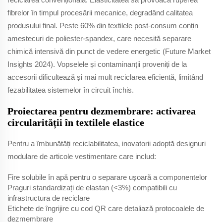
fibrelor în timpul procesării mecanice, degradând calitatea
produsului final. Peste 60% din textilele post-consum conțin
amestecuri de poliester-spandex, care necesită separare
chimică intensivă din punct de vedere energetic (Future Market
Insights 2024). Vopselele și contaminanții proveniți de la
accesorii dificultează și mai mult reciclarea eficientă, limitând
fezabilitatea sistemelor în circuit închis.
Proiectarea pentru dezmembrare: activarea
circularității în textilele elastice
Pentru a îmbunătăți reciclabilitatea, inovatorii adoptă designuri
modulare de articole vestimentare care includ:
Fire solubile în apă pentru o separare ușoară a componentelor
Praguri standardizați de elastan (<3%) compatibili cu
infrastructura de reciclare
Etichete de îngrijire cu cod QR care detaliază protocoalele de
dezmembrare