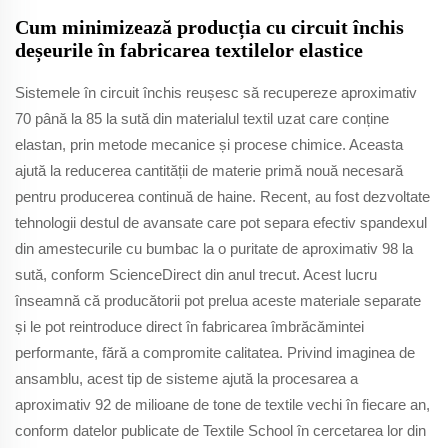
Cum minimizează producția cu circuit închis
deșeurile în fabricarea textilelor elastice
Sistemele în circuit închis reușesc să recupereze aproximativ
70 până la 85 la sută din materialul textil uzat care conține
elastan, prin metode mecanice și procese chimice. Aceasta
ajută la reducerea cantității de materie primă nouă necesară
pentru producerea continuă de haine. Recent, au fost dezvoltate
tehnologii destul de avansate care pot separa efectiv spandexul
din amestecurile cu bumbac la o puritate de aproximativ 98 la
sută, conform ScienceDirect din anul trecut. Acest lucru
înseamnă că producătorii pot prelua aceste materiale separate
și le pot reintroduce direct în fabricarea îmbrăcămintei
performante, fără a compromite calitatea. Privind imaginea de
ansamblu, acest tip de sisteme ajută la procesarea a
aproximativ 92 de milioane de tone de textile vechi în fiecare an,
conform datelor publicate de Textile School în cercetarea lor din