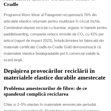
Cradle
Programul Worn Wear al Patagoniei recuperează 76% din
articolele elastice returnate pentru reutilizare în circuit închis.
Combinând elastan reciclat cu bumbac organic în hainele pentru
paddleboarding, compania reduce emisiile de CO₂ cu 42% per
articol (raport de impact 2023). Îmbrăcămintea lor fabricată din
materiale certificate Cradle-to-Cradle Gold demonstrează că
materialele elastice biodegradabile pot fi comercial viabile la
scară largă.
Depășirea provocărilor reciclării în
materialele elastice durabile amestecate
Problema amestecurilor de fibre: de ce
spandexul complică reciclarea
Chiar și 2–5% elastan în materialele amestecate perturbă
reciclarea convențională. Elasticitatea sa provoacă ruperea