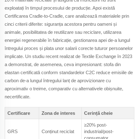
exploatați în timpul procesului de producție. Apoi există
Certificarea Cradle-to-Cradle, care analizează materialele prin
cinci criterii diferite: siguranța acestora pentru oameni și
animale, posibilitatea de reutilizare sau reciclare, utilizarea
energiei regenerabile în fabricație, gestionarea apei de-a lungul
întregului proces și plata unor salarii corecte tuturor persoanelor
implicate. Un studiu recent realizat de Textile Exchange în 2023
a demonstrat, de asemenea, ceva impresionant: stofa din
elastan certificată conform standardelor C2C reduce emisiile de
carbon de-a lungul întregului lanț de aprovizionare cu
aproximativ o treime, comparativ cu alternativele obișnuite,
necertificate.
Certificare
Zona de interes
Cerință cheie
≥20% post-
GRS
Conținut reciclat
industrial/post-
consumator