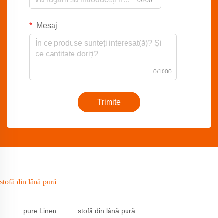
0/200
Mesaj
0/1000
Trimite
stofă din lână pură
pure Linen
stofă din lână pură