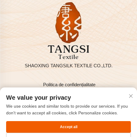
SHAOXING TANGSILK TEXTILE CO.,LTD.
Politica de confidențialitate
Drepturi de autor © 2025 de SHAOXING TANGSILK TEXTILE
We value your privacy
CO.,LTD
We use cookies and similar tools to provide our services. If you
Contactați-ne
don't want to accept all cookies, click Personalize cookies.
Address: Rm801, 8F, Haizhou International, Keqiao, Shaoxing,
Accept all
Zhejiang, China.