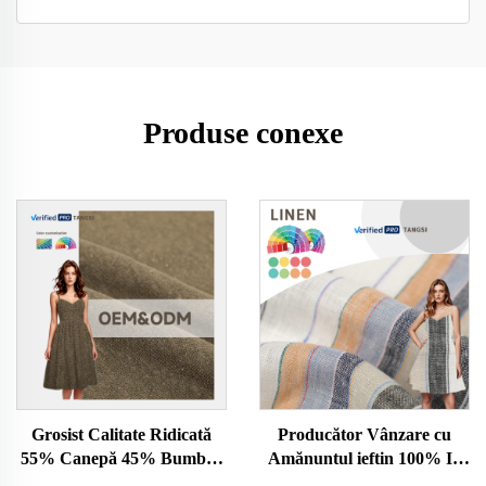
Produse conexe
Grosist Calitate Ridicată
Producător Vânzare cu
55% Canepă 45% Bumbac
Amănuntul ieftin 100% In
Organic Tricotat pentru
Pur Alb din Lână de In