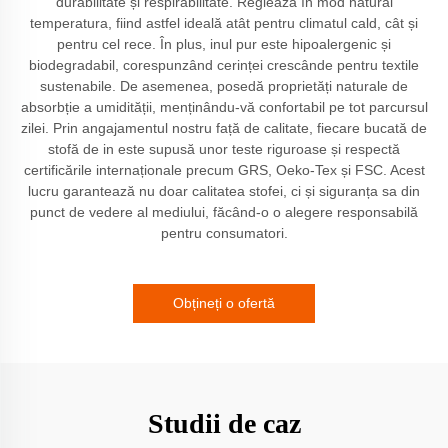
durabilitate și respirabilitate. Reglează în mod natural
temperatura, fiind astfel ideală atât pentru climatul cald, cât și
pentru cel rece. În plus, inul pur este hipoalergenic și
biodegradabil, corespunzând cerinței crescânde pentru textile
sustenabile. De asemenea, posedă proprietăți naturale de
absorbție a umidității, menținându-vă confortabil pe tot parcursul
zilei. Prin angajamentul nostru față de calitate, fiecare bucată de
stofă de in este supusă unor teste riguroase și respectă
certificările internaționale precum GRS, Oeko-Tex și FSC. Acest
lucru garantează nu doar calitatea stofei, ci și siguranța sa din
punct de vedere al mediului, făcând-o o alegere responsabilă
pentru consumatori.
Obțineți o ofertă
Studii de caz