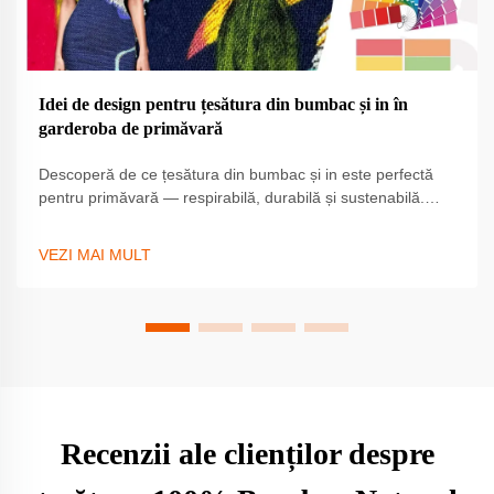
Idei de design pentru țesătura din bumbac și in în
garderoba de primăvară
Descoperă de ce țesătura din bumbac și in este perfectă
pentru primăvară — respirabilă, durabilă și sustenabilă.
Ideală pentru cămăși, rochii și pantaloni. Explorează acum
designuri elegante și prietenoase cu mediul.
VEZI MAI MULT
Recenzii ale clienților despre