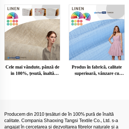
Fete/Femei Camasa de
pentru Haine Țesută pentru
Costum Elastică
Cămăși și Robe Pânză de In
Monocromă Direct de la
Fabrică
Cele mai vândute, pânză de
Produs în fabrică, calitate
in 100%, țesută, înaltă
superioară, vânzare cu
calitate, grea, unică,
amănuntul, material tricotat
colorată, groasă,
cu o culoare, material din
confortabilă, îmbrăcăminte,
bumbac crinkle, pur, pentru
model neted, material
îmbrăcăminte de fetițe și
pentru confecții, pânză de in
femei, rochie, cămașă
Producem din 2010 țesături de în 100% pură de înaltă
calitate. Compania Shaoxing Tangsi Textile Co., Ltd. s-a
angajat în cercetarea și dezvoltarea fibrelor naturale și a