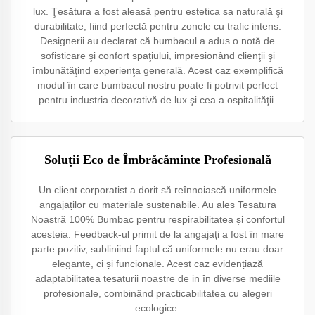
lux. Ţesătura a fost aleasă pentru estetica sa naturală şi
durabilitate, fiind perfectă pentru zonele cu trafic intens.
Designerii au declarat că bumbacul a adus o notă de
sofisticare şi confort spaţiului, impresionând clienţii şi
îmbunătăţind experienţa generală. Acest caz exemplifică
modul în care bumbacul nostru poate fi potrivit perfect
pentru industria decorativă de lux şi cea a ospitalităţii.
Soluții Eco de Îmbrăcăminte Profesională
Un client corporatist a dorit să reînnoiască uniformele
angajaților cu materiale sustenabile. Au ales Tesatura
Noastră 100% Bumbac pentru respirabilitatea și confortul
acesteia. Feedback-ul primit de la angajați a fost în mare
parte pozitiv, subliniind faptul că uniformele nu erau doar
elegante, ci și funcionale. Acest caz evidențiază
adaptabilitatea tesaturii noastre de in în diverse mediile
profesionale, combinând practicabilitatea cu alegeri
ecologice.