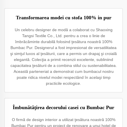
Transformarea modei cu stofa 100% in pur
Un celebru designer de modă a colaborat cu Shaoxing
Tangsi Textile Co., Ltd. pentru a crea o linie de
îmbrăcăminte durabilă folosind ţesătura noastră 100%
Bumbac Pur. Designerul a fost impresionat de versatilitatea
şi simţul luxos al ţesăturii, care a permis un drapaj şi croială
elegantă. Colecţia a primit recenzii excelente, subliniind
capacitatea ţesăturii de a combina stilul cu sustenabilitatea.
Această parteneriat a demonstrat cum bumbacul nostru
poate ridica nivelul modei respectând în acelaşi timp
practicile ecologice.
Îmbunătăţirea decorului casei cu Bumbac Pur
O firmă de design interior a utilizat ţesătura noastră 100%
Bumbac Pur pentru un proiect de renovare a unui hotel de