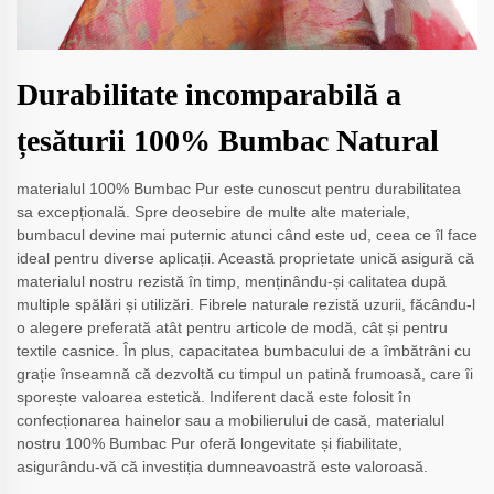
Durabilitate incomparabilă a
țesăturii 100% Bumbac Natural
materialul 100% Bumbac Pur este cunoscut pentru durabilitatea
sa excepțională. Spre deosebire de multe alte materiale,
bumbacul devine mai puternic atunci când este ud, ceea ce îl face
ideal pentru diverse aplicații. Această proprietate unică asigură că
materialul nostru rezistă în timp, menținându-și calitatea după
multiple spălări și utilizări. Fibrele naturale rezistă uzurii, făcându-l
o alegere preferată atât pentru articole de modă, cât și pentru
textile casnice. În plus, capacitatea bumbacului de a îmbătrâni cu
grație înseamnă că dezvoltă cu timpul un patină frumoasă, care îi
sporește valoarea estetică. Indiferent dacă este folosit în
confecționarea hainelor sau a mobilierului de casă, materialul
nostru 100% Bumbac Pur oferă longevitate și fiabilitate,
asigurându-vă că investiția dumneavoastră este valoroasă.