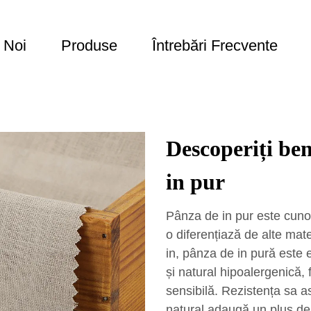
 Noi
Produse
Întrebări Frecvente
Descoperiți ben
in pur
Pânza de in pur este cunos
o diferențiază de alte mater
in, pânza de in pură este 
și natural hipoalergenică, 
sensibilă. Rezistența sa asi
natural adaugă un plus de