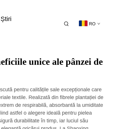
Știri
RO
eficiile unice ale pânzei de
cută pentru calitățile sale excepționale care
iale textile. Realizată din fibrele plantației de
extrem de respirabilă, absorbantă la umiditate
fiind astfel o alegere ideală pentru pielea
gură durabilitate în timp, iar luciul său
 eleganță oricărui produs. La Shaoxing