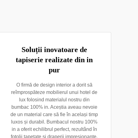
Soluții inovatoare de
tapiserie realizate din in
pur
O firmă de design interior a dorit să
reîmprospăteze mobilierul unui hotel de
lux folosind materialul nostru din
bumbac 100% in. Aceștia aveau nevoie
de un material care să fie în același timp
luxos și durabil. Bumbacul nostru 100%
in a oferit echilibrul perfect, rezultând în
fotolii tapetate și draperii impresionante,