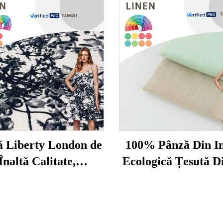
 Liberty London de
100% Pânză Din I
Înaltă Calitate,
Ecologică Țesută D
rimare Digitală pe
Pur In pentru Desi
ză de Bumbac Pur
Haine pentru Cămă
na Lawn, pentru
Băiat și Fată Pânză