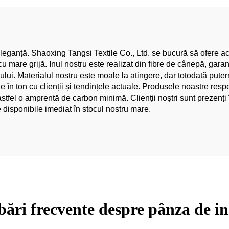
Confecții
eganță. Shaoxing Tangsi Textile Co., Ltd. se bucură să ofere aceast
u mare grijă. Inul nostru este realizat din fibre de cânepă, garan
ului. Materialul nostru este moale la atingere, dar totodată putern
în ton cu clienții și tendințele actuale. Produsele noastre res
stfel o amprentă de carbon minimă. Clienții noștri sunt prezenți 
e disponibile imediat în stocul nostru mare.
bări frecvente despre pânza de i