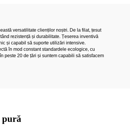
preț scăzut, pânză de in
ă versatilitate clienților noștri. De la filat, țesut
tând rezistență și durabilitate. Țeserea inventivă
ic și capabil să suporte utilizări intensive.
pectă în mod constant standardele ecologice, cu
în peste 20 de țări și suntem capabili să satisfacem
n pură