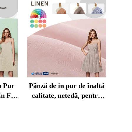
n Pur
Pânză de in pur de înaltă
in Fir
calitate, netedă, pentru
gn de
îmbrăcăminte feminină,
și de
cu atingere moale, pentru
 de In
cămăși de fetiță, ofertă la