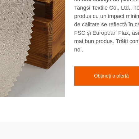
Tangsi Textile Co., Ltd., n
produs cu un impact minim
de calitate se reflectă în 
FSC și European Flax, asig
mai bun produs. Trăiți confo
noi.
Obțineți o ofertă