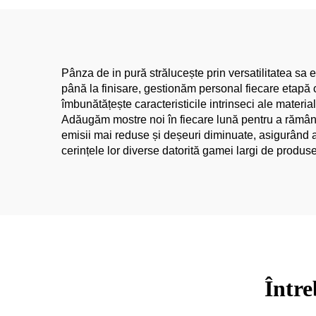
Bucată, Vânzare în Gros
Direct din Fabrică,
Potrivit pentru Roşii de
Băieţi şi Fete
Pânza de in pură strălucește prin versatilitatea sa el
până la finisare, gestionăm personal fiecare etapă c
îmbunătățește caracteristicile intrinseci ale material
Adăugăm mostre noi în fiecare lună pentru a rămâne 
emisii mai reduse și deșeuri diminuate, asigurând a
cerințele lor diverse datorită gamei largi de produs
Între