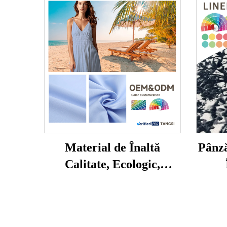
Material de Înaltă
Pânză
Calitate, Ecologic,
Stretch, Ţesătură
Imp
Obişnuită din Bumbac
Pân
100% Natural, Vopsit pe
Ta