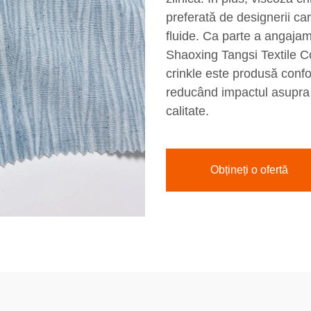
preferată de designerii ca
fluide. Ca parte a angajam
Shaoxing Tangsi Textile Co
crinkle este produsă confo
reducând impactul asupra m
calitate.
Obțineți o ofertă