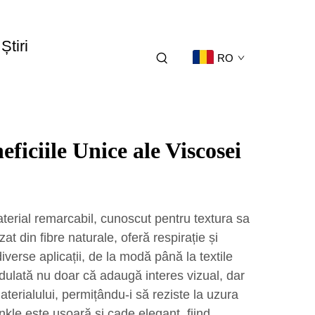
Știri
RO
eficiile Unice ale Viscosei
terial remarcabil, cunoscut pentru textura sa
izat din fibre naturale, oferă respirație și
diverse aplicații, de la modă până la textile
dulată nu doar că adaugă interes vizual, dar
aterialului, permițându-i să reziste la uzura
rinkle este ușoară și cade elegant, fiind