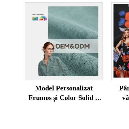
Model Personalizat
Pân
Frumos și Color Solid și
vâ
Tesătură Organică
med
Elastică din In pentru
imp
Îmbăițămi de Modă
modă