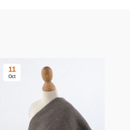
11
1
Oct
Oc