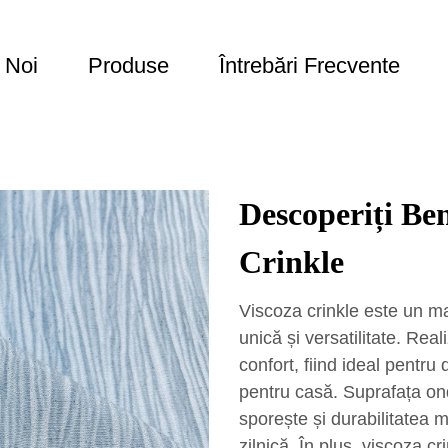
 Noi
Produse
Întrebări Frecvente
Descoperiți Ben
Crinkle
Viscoza crinkle este un ma
unică și versatilitate. Real
confort, fiind ideal pentru 
pentru casă. Suprafața on
sporește și durabilitatea m
zilnică. În plus, viscoza c