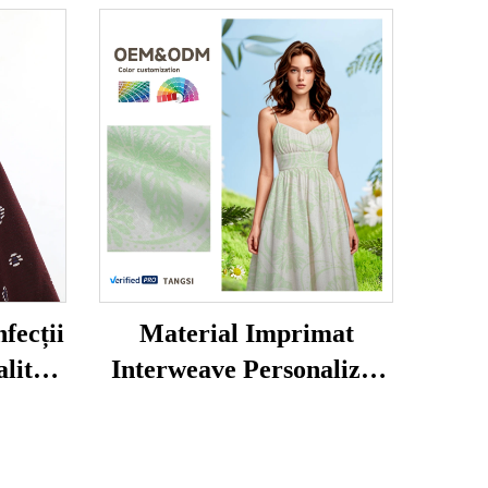
fecții
Material Imprimat
litate
Interweave Personalizat
dă în
cu Greutate Medie 55%
brică,
In 45% Viscuză,
zată,
Comandă în Gros Direct