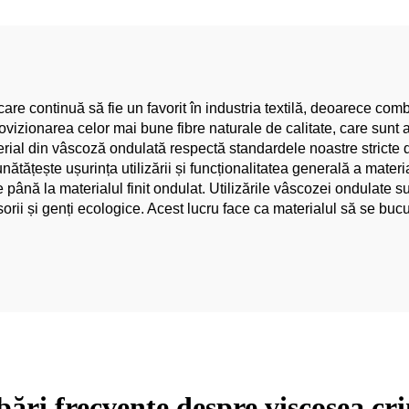
nfortabilă, stilată
Țesătură Organ
pentru rochii și
Simplă, Rok pentru
răcăminte ieftină
re continuă să fie un favorit în industria textilă, deoarece com
izionarea celor mai bune fibre naturale de calitate, care sunt a
rial din vâscoză ondulată respectă standardele noastre stricte de
tățește ușurința utilizării și funcționalitatea generală a materi
te până la materialul finit ondulat. Utilizările vâscozei ondulat
sorii și genți ecologice. Acest lucru face ca materialul să se buc
bări frecvente despre viscosea cr