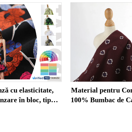
ză cu elasticitate,
Material pentru Con
nzare în bloc, tip
100% Bumbac de Ca
iu, 100% Bumbac,
Superioară, Coman
rimare, model de
Gros Direct de la Fa
, țesătură netedă,
Culoare Personali