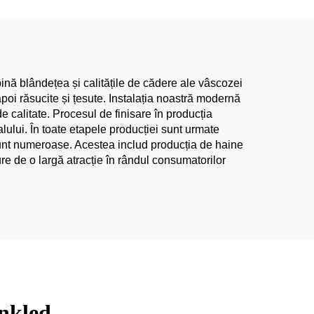
ică
de la Fabrică
 Fete
bină blândețea și calitățile de cădere ale vâscozei
poi răsucite și țesute. Instalația noastră modernă
 calitate. Procesul de finisare în producția
alului. În toate etapele producției sunt urmate
e sunt numeroase. Acestea includ producția de haine
ure de o largă atracție în rândul consumatorilor
inkled