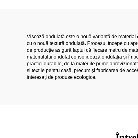
pentru Rokne | in tesătură
co
îmb
Viscoză ondulată este o nouă variantă de material ca
cu o nouă textură ondulată. Procesul începe cu aprov
de producție asigură faptul că fiecare metru de mate
materialului ondulat consolidează ondulația și îmbună
practici durabile, de la materiile prime aproviziona
și textile pentru casă, precum și fabricarea de acce
interesați de produse ecologice.
Între