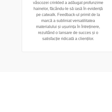
vâscozei crinkled a adăugat profunzime
hainelor, făcându-le să iasă în evidență
pe catwalk. Feedback-ul primit de la
marcă a subliniat versatilitatea
materialului și ușurința în întreținere,
rezultând o lansare de succes și o
satisfacție ridicată a clienților.