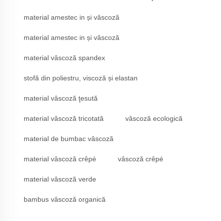
material amestec in și vâscoză
material amestec in și vâscoză
material vâscoză spandex
stofă din poliestru, viscoză și elastan
material vâscoză ţesută
material vâscoză tricotată
vâscoză ecologică
material de bumbac vâscoză
material vâscoză crêpé
vâscoză crêpé
material vâscoză verde
bambus vâscoză organică