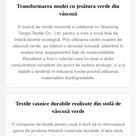
Transformarea modei cu ţesătura verde din
vâscoză
O marcă de modă renumită a colaborat cu Shaoxing
Tangsi Textile Co., Ltd. pentru a crea o nouă linie de
îmbrăcăminte ecologică. Prin utilizarea stofei noastre de
vâscoză verde, au obținut o senzație luxoasă, păstrând în
același timp angajamentul față de sustenabilitate.
Rezultatul a fost o colecție care nu doar a atrăs
consumatorii conștienți din punct de vedere ecologic, ci a și
stabilit o tendință în industria modei privind utilizarea
materialelor biodegradabile.
Textile casnice durabile realizate din stofă de
vâscoză verde
O companie de textile pentru casă a dorit să-și reînnoiască
gama de produse folosind materiale durabile. A ales stofa