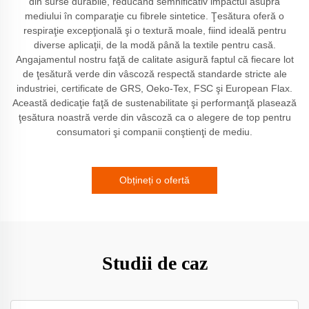
din surse durabile, reducând semnificativ impactul asupra
mediului în comparaţie cu fibrele sintetice. Ţesătura oferă o
respiraţie excepţională şi o textură moale, fiind ideală pentru
diverse aplicaţii, de la modă până la textile pentru casă.
Angajamentul nostru faţă de calitate asigură faptul că fiecare lot
de ţesătură verde din vâscoză respectă standarde stricte ale
industriei, certificate de GRS, Oeko-Tex, FSC şi European Flax.
Această dedicaţie faţă de sustenabilitate şi performanţă plasează
ţesătura noastră verde din vâscoză ca o alegere de top pentru
consumatori şi companii conştienţi de mediu.
Obțineți o ofertă
Studii de caz