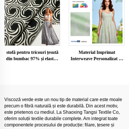
stofă pentru tricouri țesută
Material Imprimat
din bumbac 97% și elastan
Interweave Personalizat cu
3%, bumbac organic, vopsit
Greutate Medie 55% In
simplu, jersey pentru fetițe,
45% Viscuză, Comandă în
material moale și prietenos
Gros Direct de la Fabrică
pentru piele
Viscoză verde este un nou tip de material care este moale
precum o fibră naturală și este durabilă. Din acest motiv,
este prietenos cu mediul. La Shaoxing Tangsi Textile Co,
oferim soluții textile durabile complete. Am integrat toate
componentele procesului de producție: filare, țesere și