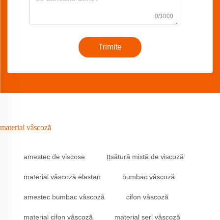
0/1000
Trimite
material vâscoză
amestec de viscose
țțsătură mixtă de viscoză
material vâscoză elastan
bumbac vâscoză
amestec bumbac vâscoză
cifon vâscoză
material cifon vâscoză
material serj vâscoză