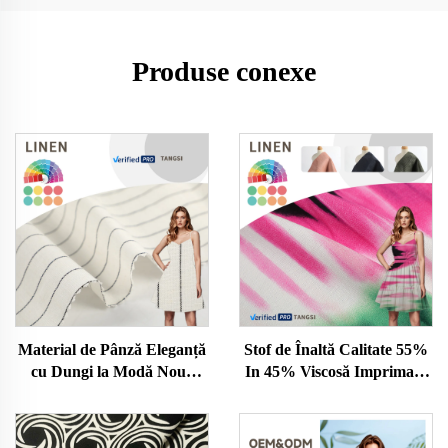
Produse conexe
Material de Pânză Eleganță
Stof de Înaltă Calitate 55%
cu Dungi la Modă Nouă
In 45% Viscosă Imprimată
55% In 45% Bumbac Fire
pentru Confecționat Rokuri
Vopsite Model pentru
pentru Fete, Vândută Rapid
Cămăși