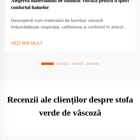
Alegerea materialului de bumbac viscoză pentru a spori
confortul hainelor
Descoperiți cum materialul de bumbac viscoză
îmbunătățește respirația, catifelarea și confortul în articolele
vestimentare. Ideal pentru haine de lux. Explorați beneficiile
și sfaturile de aprovizionare acum.
VEZI MAI MULT
Recenzii ale clienților despre stofa
verde de vâscoză