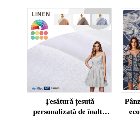
Țesătură țesută
Pânz
personalizată de înaltă
eco
calitate pentru
calit
îmbrăcăminte feminină,
pent