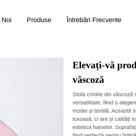
 Noi
Produse
Întrebări Frecvente
Elevați-vă prod
vâscoză
Stofa crinkle din vâscoză 
versatilitate, fiind o alege
modei și textilă. Această 
luxoasă, ci are și calităț
estetica hainelor. Suprafa
fiind perfectă pentru îmbră