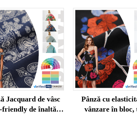
ă Jacquard de vâsc
Pânză cu elasticit
-friendly de înaltă
vânzare în bloc, 
ate, organică, țesută
mediu, 100% Bum
ru îmbrăcăminte de
imprimare, mode