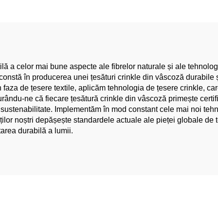
ță - pentru rochii și
modă, țesătură ne
cămăși
confortabilă, stil
pentru rochii ș
îmbrăcăminte ief
ă a celor mai bune aspecte ale fibrelor naturale și ale tehnologie
onstă în producerea unei țesături crinkle din vâscoză durabile ș
În faza de țesere textile, aplicăm tehnologia de țesere crinkle, ca
gurându-ne că fiecare țesătură crinkle din vâscoză primește cer
i sustenabilitate. Implementăm în mod constant cele mai noi tehn
enților noștri depășește standardele actuale ale pieței globale 
tarea durabilă a lumii.