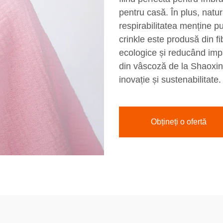
pentru casă. În plus, natur
respirabilitatea menține pu
crinkle este produsă din fib
ecologice și reducând impa
din vâscoză de la Shaoxing 
inovație și sustenabilitate.
Obțineți o ofertă