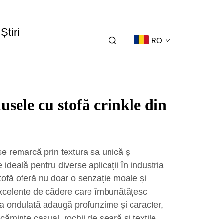
Știri
RO
usele cu stofă crinkle din
se remarcă prin textura sa unică și
re ideală pentru diverse aplicații în industria
stofă oferă nu doar o senzație moale și
i excelente de cădere care îmbunătățesc
ța ondulată adaugă profunzime și caracter,
căminte casual, rochii de seară și textile