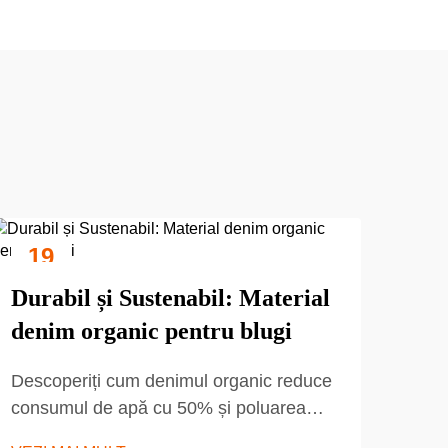
19
1
Sep
Oc
Durabil și Sustenabil: Material
denim organic pentru blugi
Descoperiți cum denimul organic reduce
consumul de apă cu 50% și poluarea
chimică cu 90%. Aflați de ce blugii