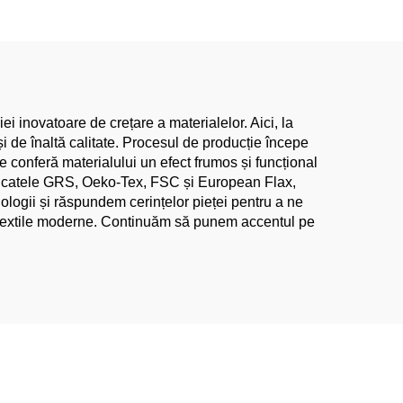
tedă,
Comandă în Gros Direct
ată
de la Fabrică
i
tină
i inovatoare de crețare a materialelor. Aici, la
i de înaltă calitate. Procesul de producție începe
re conferă materialului un efect frumos și funcțional
tificatele GRS, Oeko-Tex, FSC și European Flax,
ologii și răspundem cerințelor pieței pentru a ne
de textile moderne. Continuăm să punem accentul pe