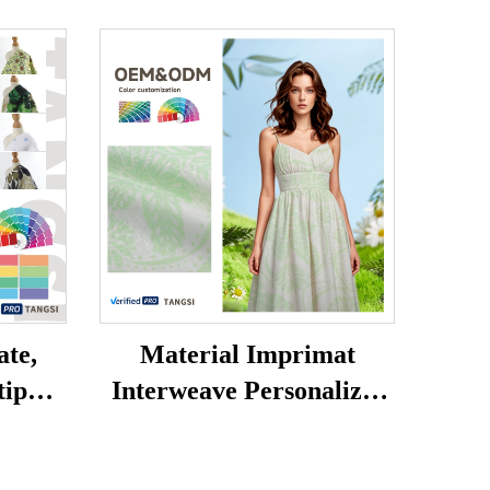
ate,
Material Imprimat
tip
Interweave Personalizat
bac,
cu Greutate Medie 55%
l de
In 45% Viscuză,