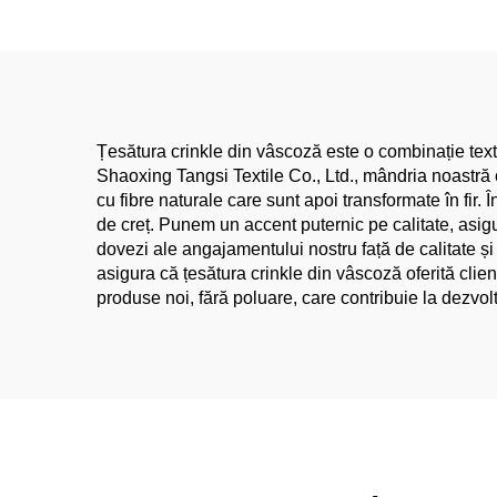
țesătură organică lucru
feti
clasic, rochii și articole de
îmbrăcăminte pentru
fetițe, țesătură de în
Țesătura crinkle din vâscoză este o combinație textil
Shaoxing Tangsi Textile Co., Ltd., mândria noastră c
cu fibre naturale care sunt apoi transformate în fir. 
de creț. Punem un accent puternic pe calitate, asi
dovezi ale angajamentului nostru față de calitate ș
asigura că țesătura crinkle din vâscoză oferită cli
produse noi, fără poluare, care contribuie la dezvol