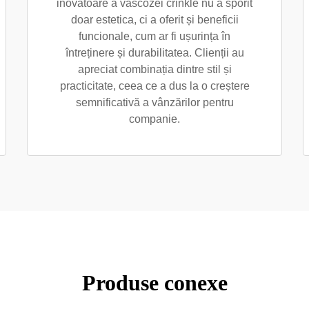
inovatoare a vâscozei crinkle nu a sporit
doar estetica, ci a oferit și beneficii
funcionale, cum ar fi ușurința în
întreținere și durabilitatea. Clienții au
apreciat combinația dintre stil și
practicitate, ceea ce a dus la o creștere
semnificativă a vânzărilor pentru
companie.
Produse conexe