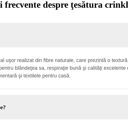
i frecvente despre ţesătura crinkl
l uşor realizat din fibre naturale, care prezintă o textur
pentru blândeţea sa, respiraţie bună şi calităţi excelente 
mentară şi textilele pentru casă.
se?