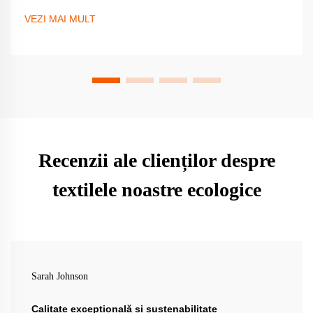
durabilă pentru designeri și colecționari. Explorați sfaturi
VEZI MAI MULT
privind sursele și aplicațiile moderne.
Recenzii ale clienților despre
textilele noastre ecologice
Sarah Johnson
Calitate excepțională și sustenabilitate