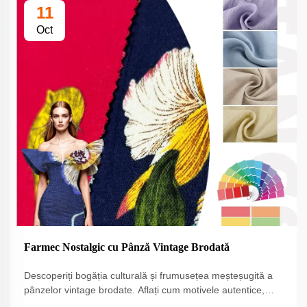
11
Oct
Farmec Nostalgic cu Pânză Vintage Brodată
Descoperiți bogăția culturală și frumusețea meșteșugită a
pânzelor vintage brodate. Aflați cum motivele autentice,
tehnici regionale și materialele istorice creează valoare