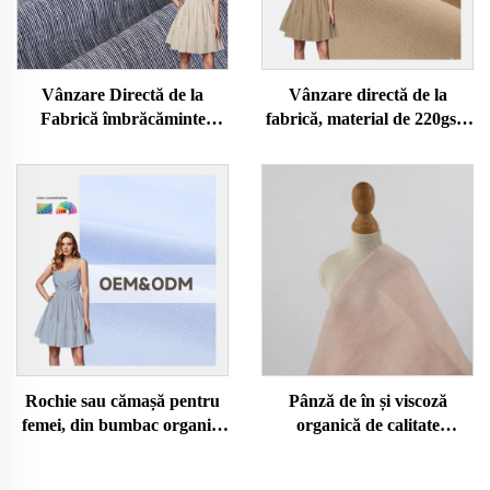
Vânzare Directă de la
Vânzare directă de la
Fabrică îmbrăcăminte
fabrică, material de 220gsm
pentru Femei Pânză de In și
din Tencel, în și bumbac,
Bumbac Organic Tesută cu
pentru haine, evenimente,
Fire Colorate Culoare
formă dreptunghiulară
Unicolor Bluză Tricou Robă
Țesătură Elastică
Rochie sau cămașă pentru
Pânză de în și viscoză
femei, din bumbac organic,
organică de calitate
cu jucărie pluș eco-friendly,
superioară, direct de la
elastică, în stil clasic, pentru
fabrică, cu elasticitate,