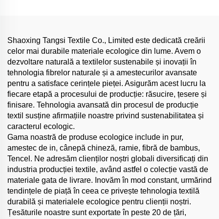
pijamale sau halat de casă
pentru îmbrăcăminte de
fetițe, cămașă rochie țesută
simplă, țesătură de în
ecologică pentru modă
Shaoxing Tangsi Textile Co., Limited este dedicată creării
celor mai durabile materiale ecologice din lume. Avem o
dezvoltare naturală a textilelor sustenabile și inovații în
tehnologia fibrelor naturale și a amestecurilor avansate
pentru a satisface cerințele pieței. Asigurăm acest lucru la
fiecare etapă a procesului de producție: răsucire, țesere și
finisare. Tehnologia avansată din procesul de producție
textil susține afirmațiile noastre privind sustenabilitatea și
caracterul ecologic.
Gama noastră de produse ecologice include in pur,
amestec de in, cânepă chineză, ramie, fibră de bambus,
Tencel. Ne adresăm clienților noștri globali diversificați din
industria producției textile, având astfel o colecție vastă de
materiale gata de livrare. Inovăm în mod constant, urmărind
tendințele de piață în ceea ce privește tehnologia textilă
durabilă și materialele ecologice pentru clienții noștri.
Țesăturile noastre sunt exportate în peste 20 de țări,