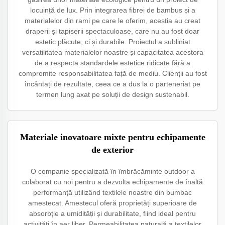
locuință de lux. Prin integrarea fibrei de bambus și a
materialelor din rami pe care le oferim, aceștia au creat
draperii și tapiserii spectaculoase, care nu au fost doar
estetic plăcute, ci și durabile. Proiectul a subliniat
versatilitatea materialelor noastre și capacitatea acestora
de a respecta standardele estetice ridicate fără a
compromite responsabilitatea față de mediu. Clienții au fost
încântați de rezultate, ceea ce a dus la o parteneriat pe
termen lung axat pe soluții de design sustenabil.
Materiale inovatoare mixte pentru echipamente
de exterior
O companie specializată în îmbrăcăminte outdoor a
colaborat cu noi pentru a dezvolta echipamente de înaltă
performanță utilizând textilele noastre din bumbac
amestecat. Amestecul oferă proprietăți superioare de
absorbție a umidității și durabilitate, fiind ideal pentru
activități în aer liber. Permeabilitatea naturală a textilelor