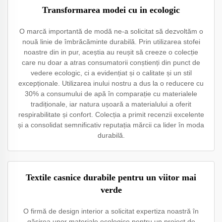
Transformarea modei cu in ecologic
O marcă importantă de modă ne-a solicitat să dezvoltăm o
nouă linie de îmbrăcăminte durabilă. Prin utilizarea stofei
noastre din in pur, aceștia au reușit să creeze o colecție
care nu doar a atras consumatorii conștienți din punct de
vedere ecologic, ci a evidențiat și o calitate și un stil
excepționale. Utilizarea inului nostru a dus la o reducere cu
30% a consumului de apă în comparație cu materialele
tradiționale, iar natura ușoară a materialului a oferit
respirabilitate și confort. Colecția a primit recenzii excelente
și a consolidat semnificativ reputația mărcii ca lider în moda
durabilă.
Textile casnice durabile pentru un viitor mai
verde
O firmă de design interior a solicitat expertiza noastră în
găsirea unor materiale ecologice pentru un proiect de