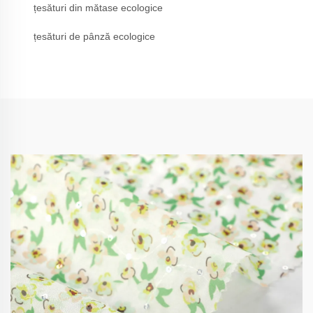
țesături din mătase ecologice
țesături de pânză ecologice