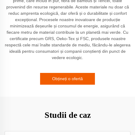
prime, care includ in pur, fibră de bambus și Tencel, toate
provenind din resurse regenerabile. Aceste materiale nu doar că
reduc amprenta ecologică, dar oferă și o durabilitate și confort
excepțional. Procesele noastre inovatoare de producție
minimizează deșeurile și consumul de energie, asigurând că
fiecare metru de material contribuie la un planetă mai verde. Cu
certificate precum GRS, Oeko-Tex și FSC, produsele noastre
respectă cele mai înalte standarde de mediu, făcându-le alegerea
ideală pentru consumatori și companii conștienți din punct de
vedere ecologic.
Obțineți o ofertă
Studii de caz