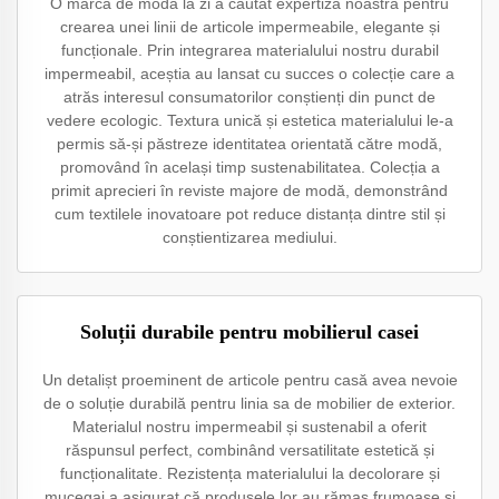
O marcă de modă la zi a căutat expertiza noastră pentru
crearea unei linii de articole impermeabile, elegante și
funcționale. Prin integrarea materialului nostru durabil
impermeabil, aceștia au lansat cu succes o colecție care a
atrăs interesul consumatorilor conștienți din punct de
vedere ecologic. Textura unică și estetica materialului le-a
permis să-și păstreze identitatea orientată către modă,
promovând în același timp sustenabilitatea. Colecția a
primit aprecieri în reviste majore de modă, demonstrând
cum textilele inovatoare pot reduce distanța dintre stil și
conștientizarea mediului.
Soluții durabile pentru mobilierul casei
Un detalișt proeminent de articole pentru casă avea nevoie
de o soluție durabilă pentru linia sa de mobilier de exterior.
Materialul nostru impermeabil și sustenabil a oferit
răspunsul perfect, combinând versatilitate estetică și
funcționalitate. Rezistența materialului la decolorare și
mucegai a asigurat că produsele lor au rămas frumoase și