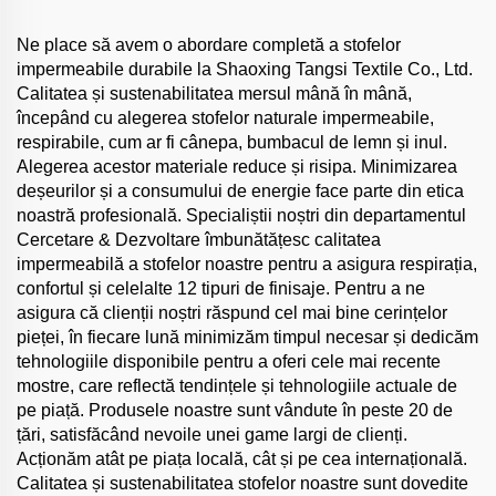
Ne place să avem o abordare completă a stofelor
impermeabile durabile la Shaoxing Tangsi Textile Co., Ltd.
Calitatea și sustenabilitatea mersul mână în mână,
începând cu alegerea stofelor naturale impermeabile,
respirabile, cum ar fi cânepa, bumbacul de lemn și inul.
Alegerea acestor materiale reduce și risipa. Minimizarea
deșeurilor și a consumului de energie face parte din etica
noastră profesională. Specialiștii noștri din departamentul
Cercetare & Dezvoltare îmbunătățesc calitatea
impermeabilă a stofelor noastre pentru a asigura respirația,
confortul și celelalte 12 tipuri de finisaje. Pentru a ne
asigura că clienții noștri răspund cel mai bine cerințelor
pieței, în fiecare lună minimizăm timpul necesar și dedicăm
tehnologiile disponibile pentru a oferi cele mai recente
mostre, care reflectă tendințele și tehnologiile actuale de
pe piață. Produsele noastre sunt vândute în peste 20 de
țări, satisfăcând nevoile unei game largi de clienți.
Acționăm atât pe piața locală, cât și pe cea internațională.
Calitatea și sustenabilitatea stofelor noastre sunt dovedite