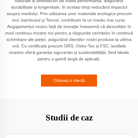
naturale și amestecuri de înaltă performanță, asigurând
durabilitate și longevitate, în același timp reducând impactul
asupra mediului. Prin utilizarea unor materiale ecologice precum
inul, bambusul și Tencel, contribuim la un mediu mai curat.
Angajamentul nostru față de inovație înseamnă că dezvoltăm în
mod continuu mostre noi pentru a răspunde cerințelor în continuă
schimbare ale pieței, asigurând clienților noștri produse la ultima
oră. Cu certificate precum GRS, Oeko-Tex și FSC, textilele
noastre oferă garanția siguranței și sustenabilității, fiind ideale
pentru o gamă largă de aplicații.
Obțineți o ofertă
Studii de caz