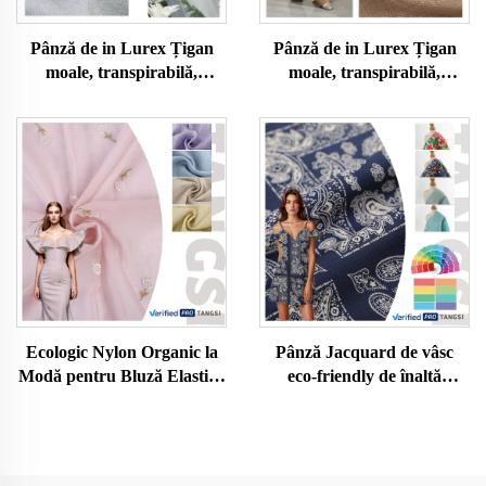
Pânză de in Lurex Țigan
Pânză de in Lurex Țigan
moale, transpirabilă,
moale, transpirabilă,
ecologică, prietenoasă cu
ecologică, prietenoasă cu
pielea, pentru îmbrăcăminte
pielea, pentru îmbrăcăminte
de femeie și bărbat, pânză
de femeie și bărbat, pânză
pentru confecții
pentru confecții
Ecologic Nylon Organic la
Pânză Jacquard de vâsc
Modă pentru Bluză Elastică
eco-friendly de înaltă
Tencel împletită pentru
calitate, organică, țesută
Femei în Frumos Color
pentru îmbrăcăminte de
Solid Model Robe pentru
fetiță - pentru rochii și
Fete
cămăși