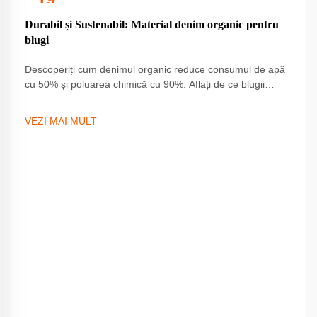
Sep
Durabil și Sustenabil: Material denim organic pentru
blugi
Descoperiți cum denimul organic reduce consumul de apă
cu 50% și poluarea chimică cu 90%. Aflați de ce blugii
durabili, certificați GOTS, redefinesc moda sustenabilă.
Citiți mai mult.
VEZI MAI MULT